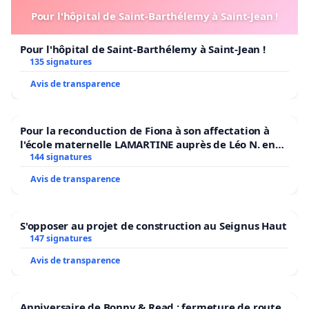
Pour l'hôpital de Saint-Barthélemy à Saint-Jean !
Pour l'hôpital de Saint-Barthélemy à Saint-Jean !
135 signatures
Avis de transparence
Pour la reconduction de Fiona à son affectation à
l'école maternelle LAMARTINE auprès de Léo N. en
2026/2027
144 signatures
Avis de transparence
S'opposer au projet de construction au Seignus Haut
147 signatures
Avis de transparence
Anniversaire de Bonny & Read : fermeture de route