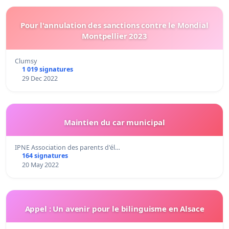
Pour l'annulation des sanctions contre le Mondial
Montpellier 2023
Clumsy
1 019 signatures
29 Dec 2022
Maintien du car municipal
IPNE Association des parents d'él…
164 signatures
20 May 2022
Appel : Un avenir pour le bilinguisme en Alsace