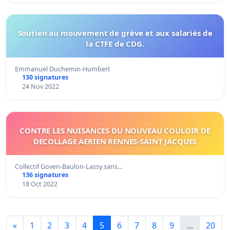
Soutien au mouvement de grève et aux salariés de
la CTFE de CDG.
Emmanuel Duchemin-Humbert
130 signatures
24 Nov 2022
CONTRE LES NUISANCES DU NOUVEAU COULOIR DE
DECOLLAGE AERIEN RENNES-SAINT JACQUES
Collectif Goven-Baulon-Lassy sans…
136 signatures
18 Oct 2022
«
1
2
3
4
5
6
7
8
9
...
20