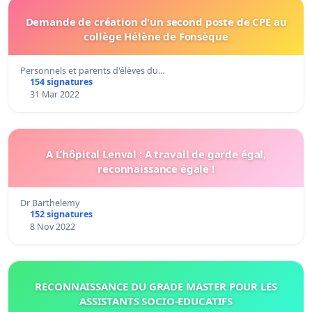
Demande de création d'un second poste de CPE au
collège Hélène de Fonsèque
Personnels et parents d'élèves du…
154 signatures
31 Mar 2022
A L’hôpital Lenval : A travail de garde égal,
reconnaissance égale !
Dr Barthelemy
152 signatures
8 Nov 2022
RECONNAISSANCE DU GRADE MASTER POUR LES
ASSISTANTS SOCIO-EDUCATIFS