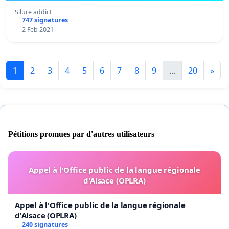
Silure addict
747 signatures
2 Feb 2021
1
2
3
4
5
6
7
8
9
...
20
»
Pétitions promues par d'autres utilisateurs
Appel à l'Office public de la langue régionale
d'Alsace (OPLRA)
Appel à l'Office public de la langue régionale
d'Alsace (OPLRA)
240 signatures