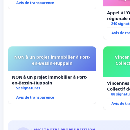
Avis de transparence
Appel à l'O
régionale 
240 signat
Avis de t
NON à un projet immobilier à Port-
Vincen
en-Bessin-Huppain
Collect
NON à un projet immobilier à Port-
en-Bessin-Huppain
Vincennes 
52 signatures
Collectif 
Veil
88 signatu
Avis de transparence
Avis de t
LANCEZ VOTRE PROPRE PÉTITION