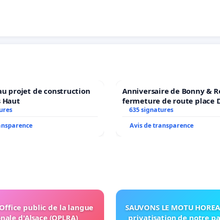
au projet de construction
Anniversaire de Bonny & R
s Haut
fermeture de route place
ures
635 signatures
ransparence
Avis de transparence
'Office public de la langue
SAUVONS LE MOTU HOREA:
nale d'Alsace (OPLRA)
privatisation de notre p