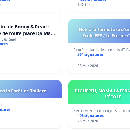
26
1 Oct 2025
ire de Bonny & Read :
Non à la fermeture d'un
 de route place Da Maya
Ecole PEF / Le Fresne 
nny & Read
tures
Représentants des parents d'élè
564 signatures
28 Mar 2026
s la Forêt de Taillard
RIGUEPEU, NON A LA FER
L’ÉCOLE
i
atures
APE GRAINES DE COQUINS RIGU
403 signatures
28 Mar 2026