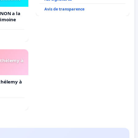
Avis de transparence
NON a la
rimoine
arthélemy à
rthélemy à