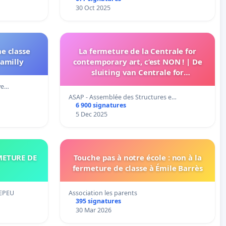
30 Oct 2025
e classe
La fermeture de la Centrale for
Camilly
contemporary art, c’est NON ! | De
sluiting van Centrale for
contemporary art, dat is NEE! | No to
ve…
the closure of Centrale for
ASAP - Assemblée des Structures e…
Contemporary Art!
6 900 signatures
5 Dec 2025
METURE DE
Touche pas à notre école : non à la
fermeture de classe à Émile Barrès
EPEU
Association les parents
395 signatures
30 Mar 2026