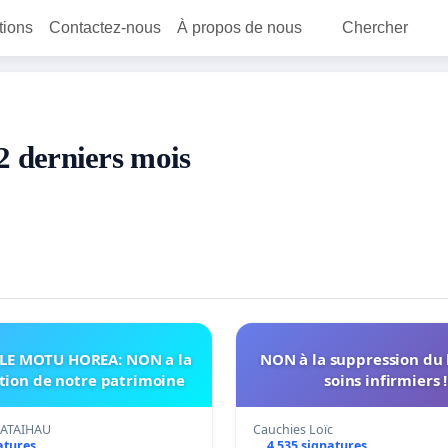
itions
Contactez-nous
À propos de nous
Chercher
12 derniers mois
LE MOTU HOREA: NON a la
NON à la suppression du
ation de notre patrimoine
ATAIHAU
Cauchies Loïc
atures
4 535 signatures