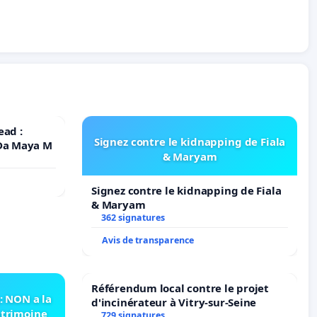
ead :
Signez contre le kidnapping de Fiala
 Da Maya M
& Maryam
Signez contre le kidnapping de Fiala
& Maryam
362 signatures
Avis de transparence
Référendum local contre le projet
 NON a la
d'incinérateur à Vitry-sur-Seine
atrimoine
729 signatures