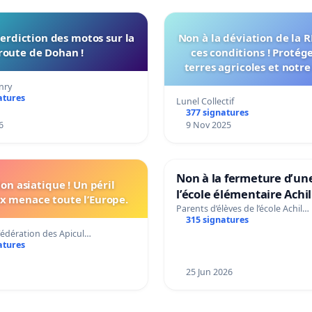
terdiction des motos sur la
Non à la déviation de la 
route de Dohan !
ces conditions ! Protég
terres agricoles et notr
vie !
nry
atures
Lunel Collectif
377 signatures
6
9 Nov 2025
Non à la fermeture d’une
lon asiatique ! Un péril
l’école élémentaire Achi
ux menace toute l’Europe.
de Sainte-Savine
Parents d’élèves de l’école Achil…
315 signatures
Fédération des Apicul…
atures
25 Jun 2026