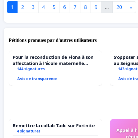
1
2
3
4
5
6
7
8
9
...
20
»
Pétitions promues par d'autres utilisateurs
Pour la reconduction de Fiona à son
S'opposer 
affectation à l'école maternelle
au Seignu
LAMARTINE auprès de Léo N. en
144 signatures
143 signat
2026/2027
Avis de transparence
Avis de t
Remettre la collab Tadc sur Fortnite
Appel à l
4 signatures
régio