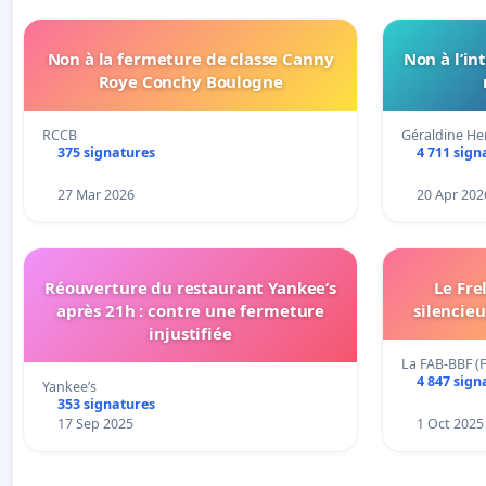
Non à la fermeture de classe Canny
Non à l’in
Roye Conchy Boulogne
RCCB
Géraldine He
375 signatures
4 711 sign
27 Mar 2026
20 Apr 202
Réouverture du restaurant Yankee’s
Le Fre
après 21h : contre une fermeture
silencie
injustifiée
La FAB-BBF (
4 847 sign
Yankee’s
353 signatures
17 Sep 2025
1 Oct 2025