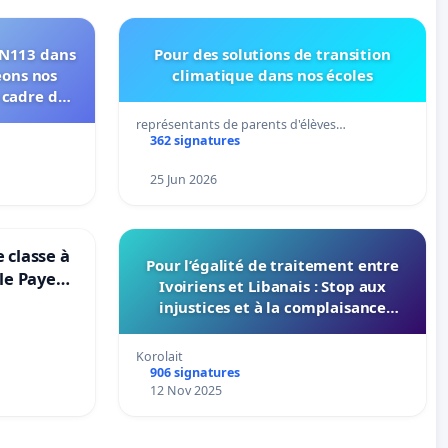
RN113 dans
Pour des solutions de transition
eons nos
climatique dans nos écoles
e cadre de
représentants de parents d'élèves…
362 signatures
25 Jun 2026
 classe à
Pour l’égalité de traitement entre
lle Payeur
Ivoiriens et Libanais : Stop aux
injustices et à la complaisance
politique
Korolait
906 signatures
12 Nov 2025