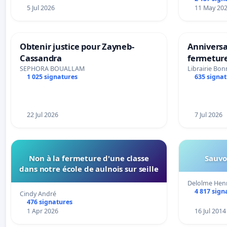
5 Jul 2026
11 May 20
Obtenir justice pour Zayneb-
Anniversa
Cassandra
fermeture
M
SEPHORA BOUALLAM
Librairie Bo
1 025 signatures
635 signa
22 Jul 2026
7 Jul 2026
Non à la fermeture d'une classe
Sauvon
dans notre école de aulnois sur seille
Delolme Henr
4 817 sign
Cindy André
476 signatures
1 Apr 2026
16 Jul 2014