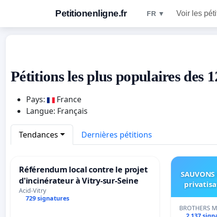
Petitionenligne.fr
Voir les pét
FR ▼
Pétitions les plus populaires des 
Pays:
France
Langue: Français
Tendances
Dernières pétitions
Référendum local contre le projet
SAUVONS 
d'incinérateur à Vitry-sur-Seine
privatis
Acid-Vitry
729 signatures
BROTHERS M
2 137 sign