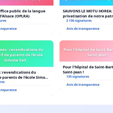
ffice public de la langue
SAUVONS LE MOTU HOREA: 
d'Alsace (OPLRA)
privatisation de notre pat
ures
2 136 signatures
ransparence
Avis de transparence
nes : revendications du
Pour l'hôpital de Saint-B
if de parents de l’école
Saint-Jean !
Simone Veil
Pour l'hôpital de Saint-Ba
Saint-Jean !
: revendications du
135 signatures
de parents de l’école Simone
res
Avis de transparence
ransparence