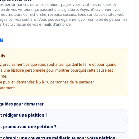
les performances de votre pétition : pages vues, visiteurs uniques et
ion de vos visiteurs qui passent à la signature. Voyez d’où viennent vos
res : moteurs de recherche, réseaux sociaux, liens sur d’autres sites web
ages par vos soutiens. Vous pouvez également voir combien de personnes
ert et lu chacun de vos e-mails d'annonce.
us
ils
z précisément ce que vous souhaitez, qui doit le faire et pour quand.
z une histoire personnelle pour montrer pourquoi cette cause est
nte.
e publier, demandez à 5 à 10 personnes de le partager
atement.
 guides pour démarrer
rédiger une pétition ?
 promouvoir une pétition ?
obtenir une couverture médiatique pour votre pétition