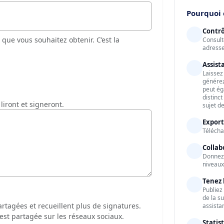
Pourquoi c
Contrô
que vous souhaitez obtenir. C’est la
Consult
adresse
Assist
Laissez 
générez
peut ég
distinc
liront et signeront.
sujet de
Export
Télécha
Collab
Donnez 
niveaux
Tenez 
Publiez
de la s
rtagées et recueillent plus de signatures.
assistan
e est partagée sur les réseaux sociaux.
Statis