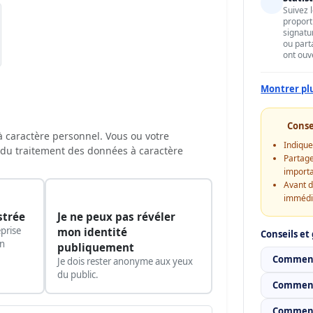
Suivez 
proport
signatu
ou part
ont ouv
Montrer pl
Conse
 à caractère personnel. Vous ou votre
Indique
du traitement des données à caractère
Partage
importa
Avant d
immédi
strée
Je ne peux pas révéler
prise
mon identité
Conseils et
on
publiquement
Comment 
Je dois rester anonyme aux yeux
du public.
Comment
Comment 