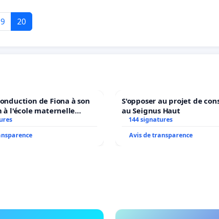
19
20
conduction de Fiona à son
S'opposer au projet de con
n à l'école maternelle
au Seignus Haut
 auprès de Léo N. en
ures
144 signatures
ransparence
Avis de transparence