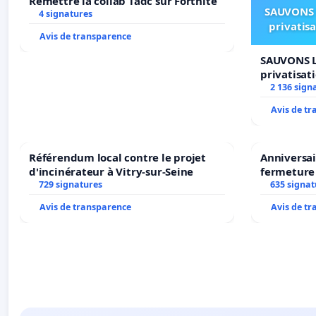
Remettre la collab Tadc sur Fortnite
SAUVONS 
4 signatures
privatis
Avis de transparence
SAUVONS L
privatisat
2 136 sign
Avis de t
Référendum local contre le projet
Anniversai
d'incinérateur à Vitry-sur-Seine
fermeture
729 signatures
635 signat
Avis de transparence
Avis de t