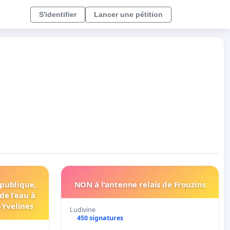
S'identifier
Lancer une pétition
 publique,
NON à l'antenne relais de Frouzins
de l’eau à
-Yvelines
Ludivine
450 signatures