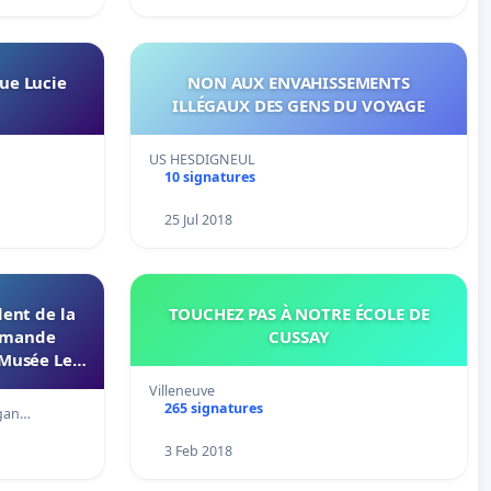
ue Lucie
NON AUX ENVAHISSEMENTS
ILLÉGAUX DES GENS DU VOYAGE
US HESDIGNEUL
10 signatures
25 Jul 2018
dent de la
TOUCHEZ PAS À NOTRE ÉCOLE DE
demande
CUSSAY
 Musée Le
Villeneuve
265 signatures
rgan…
3 Feb 2018