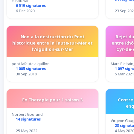
H.Bouzian
6 519 signatures
6 Dec 2020
23 Sep 202
Non a la destruction du Pont
Rejet du
historique entre la Faute-sur-Mer et
entre Rhôn
l'Aiguillon-sur-Mer
Cyr-de-
dessu
pont.lafaute.aiguillon
Marc Pieltain
1 005 signatures
1 097 sign
30 Sep 2018
5 Mar 2021
En Therapie pour 1 saison 3
Contre 
enq
Norbert Gourand
14 signatures
Virginie Gau
28 signatu
25 May 2022
4 May 202