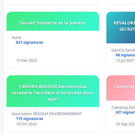
Sauver Tonnerre et la Jument
REVALORI
SECRET
Kune
621 signatures
GAUCH Sandr
66 signatu
15 Dec 2022
12 Jul 2021
CAHORS-BEGOUX Devons-nous
Camping 
attendre l'accident d'un lycéen pour
agir?
Camping Doma
621 signa
Association BÉGOUX ENVIRONNEMENT
115 signatures
18 Oct 2022
23 Sep 202