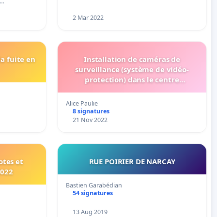
q…
2 Mar 2022
a fuite en
Installation de caméras de
surveillance (système de vidéo-
protection) dans le centre
d'Auterive
Alice Paulie
8 signatures
21 Nov 2022
otes et
RUE POIRIER DE NARCAY
2022
Bastien Garabédian
54 signatures
13 Aug 2019