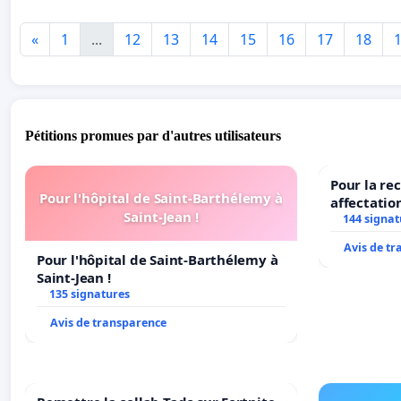
«
1
...
12
13
14
15
16
17
18
Pétitions promues par d'autres utilisateurs
Pour la re
Pour l'hôpital de Saint-Barthélemy à
affectatio
Saint-Jean !
LAMARTINE
144 signat
2026/2027
Avis de t
Pour l'hôpital de Saint-Barthélemy à
Saint-Jean !
135 signatures
Avis de transparence