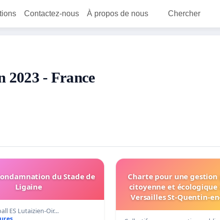
itions
Contactez-nous
À propos de nous
Chercher
en 2023 - France
condamnation du Stade de
Charte pour une gestion
Ligaine
citoyenne et écologique 
Versailles St-Quentin-en
all ES Lutaizien-Oir…
tures