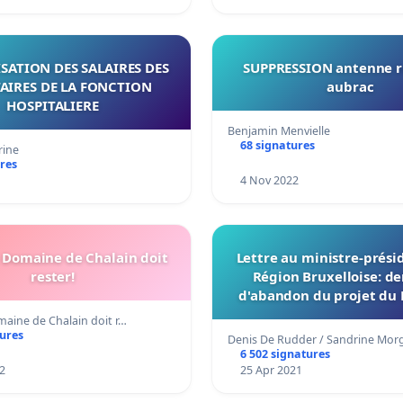
SATION DES SALAIRES DES
SUPPRESSION antenne r
AIRES DE LA FONCTION
aubrac
HOSPITALIERE
Benjamin Menvielle
68 signatures
ine
res
4 Nov 2022
Domaine de Chalain doit
Lettre au ministre-prési
rester!
Région Bruxelloise: 
d'abandon du projet du
Chat
ine de Chalain doit r…
tures
Denis De Rudder / Sandrine Mo
6 502 signatures
2
25 Apr 2021