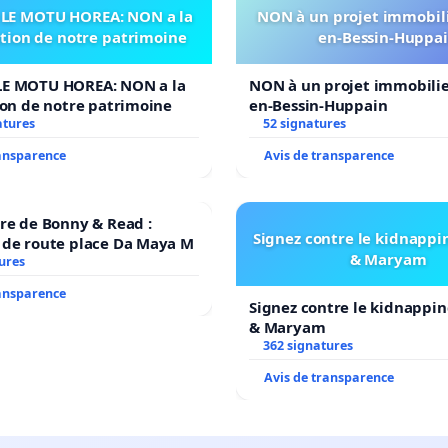
LE MOTU HOREA: NON a la
NON à un projet immobili
ation de notre patrimoine
en-Bessin-Huppa
E MOTU HOREA: NON a la
NON à un projet immobilier
ion de notre patrimoine
en-Bessin-Huppain
atures
52 signatures
ransparence
Avis de transparence
re de Bonny & Read :
Signez contre le kidnappi
 de route place Da Maya M
& Maryam
ures
ransparence
Signez contre le kidnappin
& Maryam
362 signatures
Avis de transparence