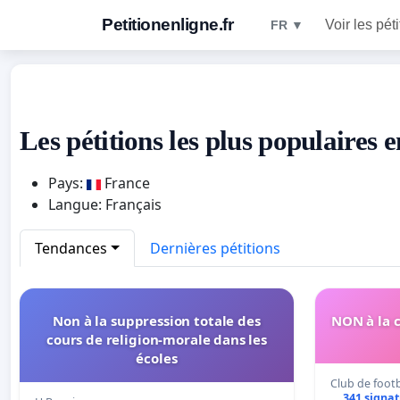
Petitionenligne.fr
Voir les pét
FR ▼
Les pétitions les plus populaires 
Pays:
France
Langue: Français
Tendances
Dernières pétitions
Non à la suppression totale des
NON à la 
cours de religion-morale dans les
écoles
Club de footb
341 signa