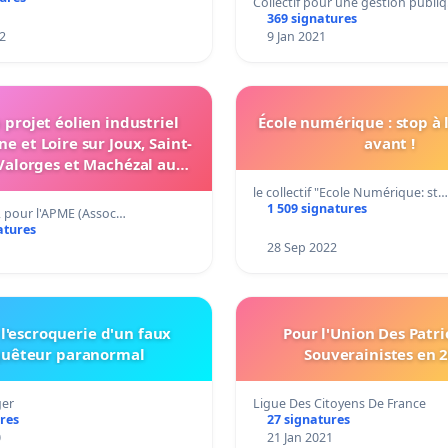
Collectif pour une gestion publi
369 signatures
2
9 Jan 2021
 projet éolien industriel
École numérique : stop à l
e et Loire sur Joux, Saint-
avant !
Valorges et Machézal au
s de Tarare / Balbigny
le collectif "Ecole Numérique: st…
1 509 signatures
, pour l'APME (Assoc…
atures
28 Sep 2022
l'escroquerie d'un faux
Pour l'Union Des Patri
uêteur paranormal
Souverainistes en 
ger
Ligue Des Citoyens De France
res
27 signatures
0
21 Jan 2021