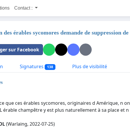
itions
Contact :
n des érables sycomores demande de suppression de l'
ger sur Facebook
on
Signatures
Plus de visibilité
138
es
rce que ces érables sycomores, originaires d Amérique, n o
 L érable champêtre y est plus naturellement à sa place et 
OL
(Warlaing, 2022-07-25)