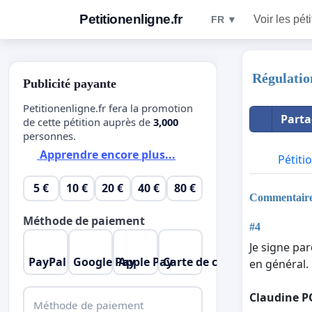
Petitionenligne.fr
Voir les pét
FR ▼
Régulatio
Publicité payante
Petitionenligne.fr fera la promotion
Parta
de cette pétition auprès de
3,000
personnes.
Apprendre encore plus...
Pétiti
5 €
10 €
20 €
40 €
80 €
Commentair
Méthode de paiement
#4
Je signe pa
PayPal
Google Pay
Apple Pay
Carte de crédit
en général.
Claudine P
Méthode de paiement