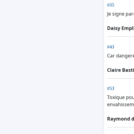
#35
Je signe pa
Daisy Empl
#43
Car dangere
Claire Bast
#53
Toxique pou
envahissem
Raymond d