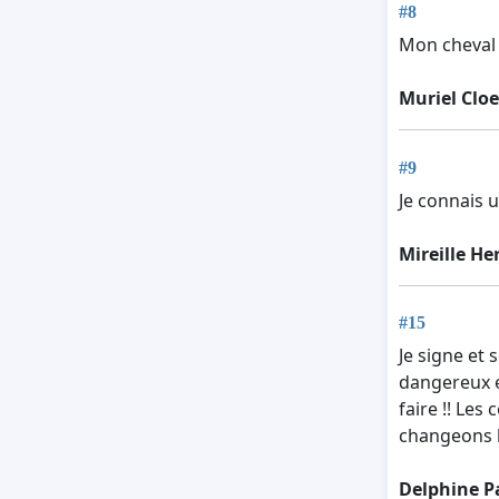
#8
Mon cheval e
Muriel Cloe
#9
Je connais u
Mireille He
#15
Je signe et 
dangereux et
faire !! Le
changeons l
Delphine P