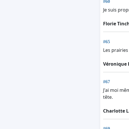
#60
Je suis prop
Florie Tinc
#65
Les prairie
Véronique 
#67
J'ai moi mê
tête.
Charlotte 
#69