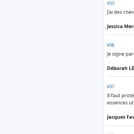
#55
J’ai des che
Jessica Me
#56
Je signe pa
Déborah L
#57
Il faut prot
essences ut
Jacques Fav