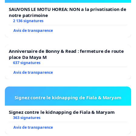
[2] La transformation, non dénuée
SAUVONS LE MOTU HOREA: NON a la privatisation de
d’antigermanisme, de l’ORBI (office régional pour le
notre patrimoine
bilinguisme français-allemand standard et dialectal)
2 136 signatures
en OLCA (agence de promotion de l’alsacien) a
Avis de transparence
grandement contribué à négativer l’image de
l’allemand standard et à faire circuler l’idée d’une
Anniversaire de Bonny & Read : fermeture de route
langue régionale sans lien avec lui, autrement dit,
place Da Maya M
l’OLCA s’est nourri du concept qu’il a fait circuler.
637 signatures
Avis de transparence
[3] Ce serait un comble de demander cela à une
institution d’Etat et de ne pas le faire à une
institution alsacienne (CeA ; OPLRA).
Signez contre le kidnapping de Fiala & Maryam
Signez contre le kidnapping de Fiala & Maryam
363 signatures
Avis de transparence