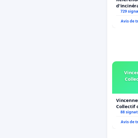
d'incinér
729 sign
Avis de 
Vince
Collec
Vincennes
Collectif 
Simone Ve
88 signa
Avis de 