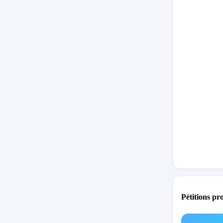
complète
concrète
Pétitions pr