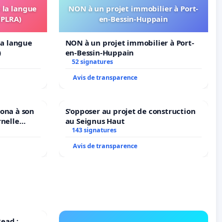
e la langue
NON à un projet immobilier à Port-
OPLRA)
en-Bessin-Huppain
 la langue
NON à un projet immobilier à Port-
)
en-Bessin-Huppain
52 signatures
Avis de transparence
iona à son
S'opposer au projet de construction
rnelle
au Seignus Haut
N. en
143 signatures
Avis de transparence
ead :