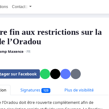
itions
Contact :
e fin aux restrictions sur la
de l’Oradou
amp Maxence
· FR
tager sur Facebook
tion
Signatures
Plus de visibilité
123
e l’Oradou doit être rouverte complètement afin de