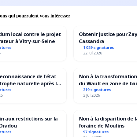
ions qui pourraient vous intéresser
um local contre le projet
Obtenir justice pour Za
rateur à Vitry-sur-Seine
Cassandra
atures
1 029 signatures
6
22 Jul 2026
reconnaissance de l'état
Non à la transformatio
trophe naturelle après la
du Wault en zone de ba
 15 juillet 2026 à Aubenas
urbaine
atures
219 signatures
26
3 Jul 2026
lentours
in aux restrictions sur la
Non à la disparition de l
’Oradou
foraine de Moulins
atures
97 signatures