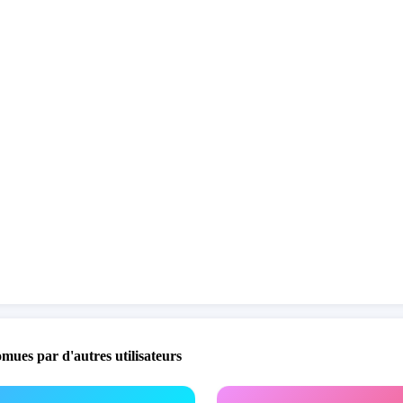
ment la rue de l’Oradou, c’est choisir une solution
 plutôt qu’un blocage qui pénalise tout le monde.
omues par d'autres utilisateurs