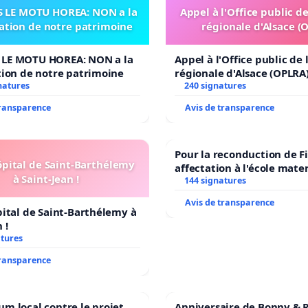
 LE MOTU HOREA: NON a la
Appel à l'Office public d
sation de notre patrimoine
régionale d'Alsace (
LE MOTU HOREA: NON a la
Appel à l'Office public de
tion de notre patrimoine
régionale d'Alsace (OPLRA
natures
240 signatures
transparence
Avis de transparence
Pour la reconduction de F
ôpital de Saint-Barthélemy
affectation à l'école mate
à Saint-Jean !
LAMARTINE auprès de Léo 
144 signatures
2026/2027
Avis de transparence
pital de Saint-Barthélemy à
 !
atures
transparence
m local contre le projet
Anniversaire de Bonny & R