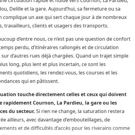
une circulation rapide et fluide vers Cournon, La Pardieu,
ou, Delille et la gare. Aujourd’hui, sa fermeture ou sa
on complique un axe qui sert chaque jour à de nombreux
, travailleurs, clients et usagers des transports.
ucoup d’entre nous, ce n’est pas une question de confort
temps perdu, d’itinéraires rallongés et de circulation
 sur d’autres rues déjà chargées. Quand un trajet simple
lus long, plus lent et plus incertain, ce sont les
ents quotidiens, les rendez-vous, les courses et les
ndances qui en pâtissent.
tuation touche directement celles et ceux qui doivent
e rapidement Cournon, La Pardieu, la gare ou les
es du secteur.
Si rien ne change, la saturation restera
ée ailleurs, avec davantage d’embouteillages, de
sements et de difficultés d’accès pour les riverains comme