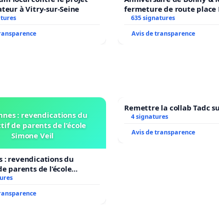
ateur à Vitry-sur-Seine
fermeture de route place
atures
635 signatures
transparence
Avis de transparence
Remettre la collab Tadc su
nnes : revendications du
4 signatures
tif de parents de l’école
Avis de transparence
Simone Veil
 : revendications du
de parents de l’école
il
tures
transparence