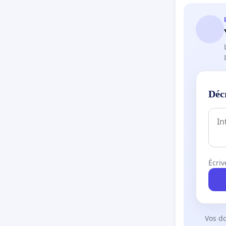
Déc
Écriv
Vos d