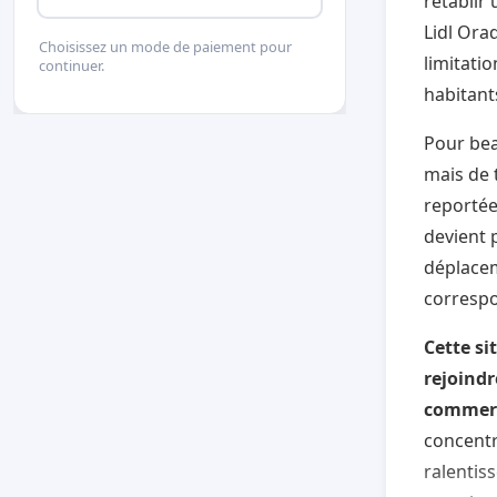
rétablir 
Lidl Orad
Choisissez un mode de paiement pour
limitati
continuer.
habitants
Pour bea
mais de 
reportée
devient p
déplacem
correspo
Cette si
rejoindr
commerc
concentr
ralentis