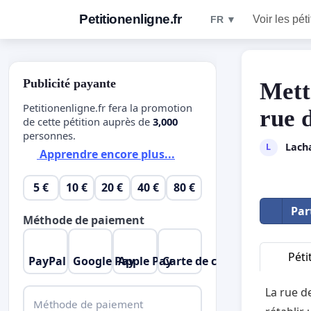
Petitionenligne.fr
Voir les pét
FR ▼
Publicité payante
Mettr
Petitionenligne.fr fera la promotion
rue 
de cette pétition auprès de
3,000
personnes.
Lach
L
Apprendre encore plus...
5 €
10 €
20 €
40 €
80 €
Par
Méthode de paiement
Péti
PayPal
Google Pay
Apple Pay
Carte de crédit
La rue d
Méthode de paiement