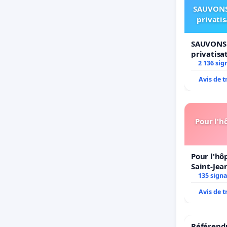
SAUVONS
privati
SAUVONS 
privatisa
2 136 sig
Avis de 
Pour l'h
Pour l'hô
Saint-Jean
135 sign
Avis de 
Référendu