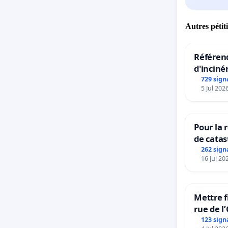
Autres pétit
Référend
d'inciné
729 sign
5 Jul 202
Pour la 
de catas
grêle du
262 sign
16 Jul 20
et ses a
Mettre f
rue de l
123 sign