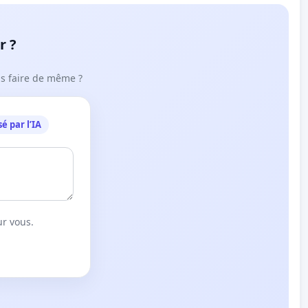
r ?
ous faire de même ?
é par l’IA
ur vous.