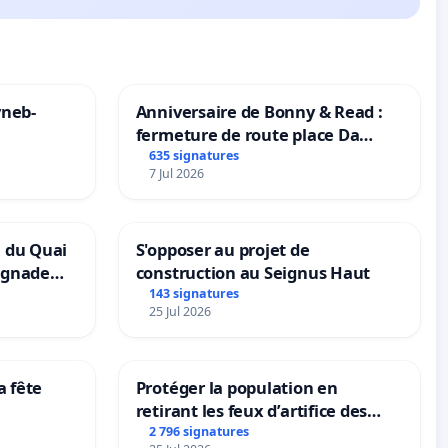
yneb-
Anniversaire de Bonny & Read :
fermeture de route place Da
Maya M
635 signatures
7 Jul 2026
n du Quai
S'opposer au projet de
ignade
construction au Seignus Haut
143 signatures
25 Jul 2026
a fête
Protéger la population en
retirant les feux d’artifice des
rayons
2 796 signatures