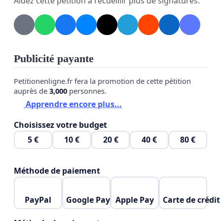
Aidez cette pétition à recueillir plus de signatures.
À cause de vos réformes.
Nos enfants se nomment Olivia, Alba, Youssef,
Margot, Ilias, Amadou, Emile, Amine, Inès, Basile,
Publicité payante
Eunice, Lucien, Clarence, Yasmine, Isaure, Amir,
Petitionenligne.fr fera la promotion de cette pétition
Hermione, Léonore, Ahmed, Toni, Lola, Mia, Pauline,
auprès de
3,000
personnes.
Arthur, Kenzo, Sofia, Juliette, Laâly, Iris, Côme,
Apprendre encore plus...
Miguel, Milan, Lina, Abder, Nora, Bilal, Alix, Adam,
Choisissez votre budget
Naïla, Aymen, Léonie, Monia, Hadrien, Lena,
5 €
10 €
20 €
40 €
80 €
Mayssa, Liam, Lucas, Kolia, Imran, Nina, Victor,
Rose, Amira, Leila, Théo, Sarah, Rayan, Ambre,
Louis, Achille, Noah, Victoire, Oscar, Romane, Sacha,
Méthode de paiement
Jeanne, Sana…
PayPal
Google Pay
Apple Pay
Carte de crédit