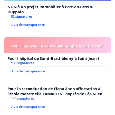
scolaire de qualité à prix réduit[vii].
NON à un projet immobilier à Port-en-Bessin-
Huppain
Et finies les activités gratuites en académie[viii].
52 signatures
À moins de pouvoir y mettre le prix.
Avis de transparence
Pour l'hôpital de Saint-Barthélemy à Saint-Jean !
En secondaire, à ce stade, rien ne précise les
conditions d’encadrement de nos enfants passés
Pour l'hôpital de Saint-Barthélemy à Saint-Jean !
sans CEB[ix].
135 signatures
Avis de transparence
Et la pénurie d’enseignants s’annonce noire, très
noire[x].
Pour la reconduction de Fiona à son affectation à
l'école maternelle LAMARTINE auprès de Léo N. en
2026/2027
144 signatures
Enfin, plus rien ne garantit à nos plus grands l’accès
Avis de transparence
aux études supérieures[xi].