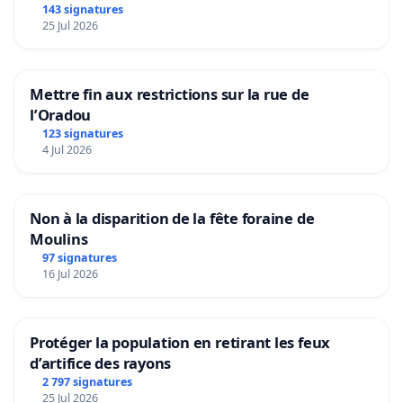
scolaires-en-fwb-les-eleves-de-6e-primaire-
143 signatures
25 Jul 2026
finalement-exclus-a-la-rentree-
WW3JXIJ6WNCQBDXON46Y6TZUKM/
.
Mettre fin aux restrictions sur la rue de
Et le site du MR : « Les moyens précédemment
l’Oradou
affectés à l’appel à projets « Repas scolaires »
123 signatures
seront partiellement réinjectés dans un budget
4 Jul 2026
global de fonctionnement alloué aux écoles dès la
rentrée 2026-2027. Les écoles bénéficiant de ces
Non à la disparition de la fête foraine de
dispositifs pourront donc décider en toute
Moulins
autonomie du meilleur usage de ces moyens,
97 signatures
compte tenu de leur réalité – en ce compris
16 Jul 2026
l’éventuel financement de repas gratuits ou à
moindre coût. »
Protéger la population en retirant les feux
https://www.mr.be/argumentaires/gratuite-
d’artifice des rayons
scolaire-un-principe-maintenu-des-contours-plus-
2 797 signatures
25 Jul 2026
clairs/
.