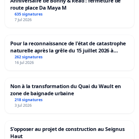
Anniversaire de Bonny & Read : fermeture de
la petite enfance : quelles conséquences », Axelle,
route place Da Maya M
n°266, janvier-mars 2026,
635 signatures
https://www.axellemag.be/definancement-massif-
7 Jul 2026
petite-enfance-consequences/
.
[v] Gilles Chevalier et Frédéric De Henau, La colère
Pour la reconnaissance de l'état de catastrophe
d’un directeur : l’école Saint-Antoine risque de
naturelle après la grêle du 15 juillet 2026 à
Aubenas et ses alentours
262 signatures
supprimer les repas chauds », 13 avril 2026, BX1,
16 Jul 2026
https://bx1.be/categories/news/la-colere-dun-
directeur-lecole-saint-antoine-risque-de-supprimer-
ses-repas-chauds/
.
Non à la transformation du Quai du Wault en
zone de baignade urbaine
[vi] « Gratuité des fournitures scolaires en FWB : les
218 signatures
3 Jul 2026
6e primaires finalement exclus à la rentrée »,
Télémoustique, 10 février 2026,
https://www.moustique.be/notre-epoque/les-
S'opposer au projet de construction au Seignus
infos/2026/02/10/gratuite-des-fournitures-
Haut