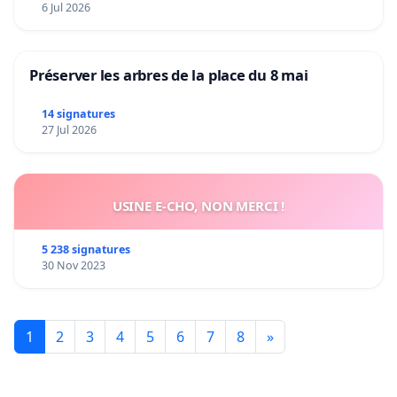
6 Jul 2026
Préserver les arbres de la place du 8 mai
14 signatures
27 Jul 2026
USINE E-CHO, NON MERCI !
5 238 signatures
30 Nov 2023
1
2
3
4
5
6
7
8
»