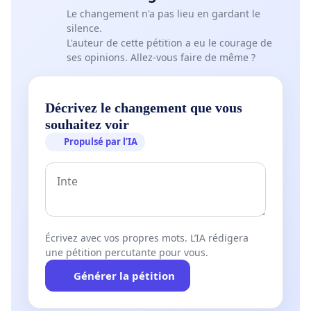
Le changement n'a pas lieu en gardant le
silence.
Des parents citoyens.
L'auteur de cette pétition a eu le courage de
ses opinions. Allez-vous faire de même ?
Décrivez le changement que vous
souhaitez voir
Propulsé par l’IA
[i] Interpellation d'habitants introduite à
Anderlecht, à Berchem et à Jette en janvier 2026 et
décembre 2025 concernant l'impact possible sur le
budget communal et la commune suite aux coupes
Écrivez avec vos propres mots. L’IA rédigera
budgétaires relatives à l’enseignement obligatoire
une pétition percutante pour vous.
en Fédération Wallonie-Bruxelles.
Générer la pétition
[ii] Communiqué de la FAPEO et de l’UFAPEC, en