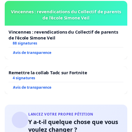
Bruxelles et sa capacité à se développer[xiii].
Vincennes : revendications du Collectif de parents
de l’école Simone Veil
Messieurs et Mesdames politiques de la majorité,
Vincennes : revendications du Collectif de parents
Madame Lescrenier, Madame Glatigny, retirez vos
de l’école Simone Veil
88 signatures
réformes mortifères.
Avis de transparence
Soyez audacieux.ses ! Osez supprimer la dette.
Ou a minima soyez courageux.ses ! Osez demander
Remettre la collab Tadc sur Fortnite
un refinancement des entités fédérées.
4 signatures
Avis de transparence
Et si vous êtes incapables d’imaginer un autre
monde, soyez cohérent.es ! Il existe des alternatives
proposées par les économistes que vous aimez
LANCEZ VOTRE PROPRE PÉTITION
tant écouter. Pourquoi ne pas les suivre pour
Y a-t-il quelque chose que vous
réenchanter l’avenir de nos enfants ?
voulez changer ?