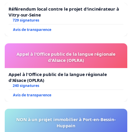
sombre encore.
Référendum local contre le projet d'incinérateur à
Vitry-sur-Seine
729 signatures
Avis de transparence
En crèche, plus rien ne garantit à nos tout petits un
encadrement suffisant et sécurisant[iv].
Appel à l'Office public de la langue régionale
d'Alsace (OPLRA)
En maternelles et en primaire, plus rien ne garantit
Appel à l'Office public de la langue régionale
à nos plus jeunes un repas chaud gratuit[v].
d'Alsace (OPLRA)
240 signatures
Ni des infrastructures de qualité. Ni un soutien
Avis de transparence
scolaire efficace. Ni un encadrement stimulant.
Puisque les directions devront choisir à quoi
allouer leur budget[vi].
NON à un projet immobilier à Port-en-Bessin-
Plus rien ne garantit non plus un accueil extra-
Huppain