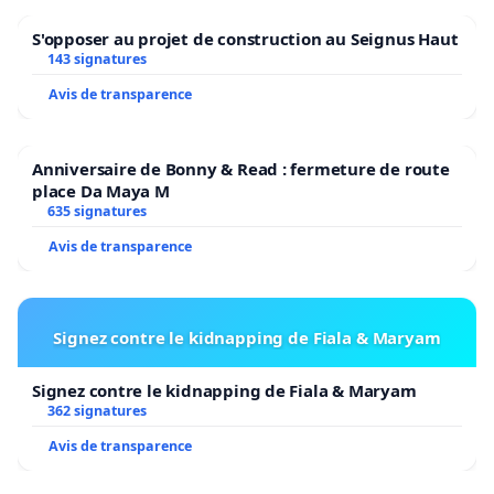
À moins encore de pouvoir y mettre le prix.
S'opposer au projet de construction au Seignus Haut
143 signatures
Avis de transparence
De la crèche à l’université, vos réformes font peur.
Elles amputent les lendemains de nos enfants,
Anniversaire de Bonny & Read : fermeture de route
assombrissent leur avenir.
place Da Maya M
635 signatures
Et creusent les inégalités.
Avis de transparence
Sous prétexte d’une dette, une dette que nous
questionnons[xii] !
Signez contre le kidnapping de Fiala & Maryam
Nos enfants et leur avenir ne sont pas une variable
d’ajustement.
Signez contre le kidnapping de Fiala & Maryam
362 signatures
Investir dans l'éducation de nos enfants, c'est
Avis de transparence
investir dans l'avenir de notre Fédération Wallonie-