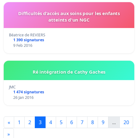
Difficultés d’accès aux soins pour les enfants
atteints d'un NGC
Béatrice de REVIERS
1 390 signatures
9 Feb 2016
Ré intégration de Cathy Gaches
JMC
1 474 signatures
26 Jan 2016
«
1
2
3
4
5
6
7
8
9
...
20
»