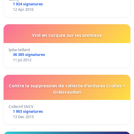
1 924 signatures
12 Apr 2016
Viol en turquie sur les animaux
lydia teillard
36 385 signatures
11 Jul 2012
Contre la suppression de collecte d'ordures Crolles +
Grésivaudan
Collectif SNCV
1 903 signatures
13 Dec 2015