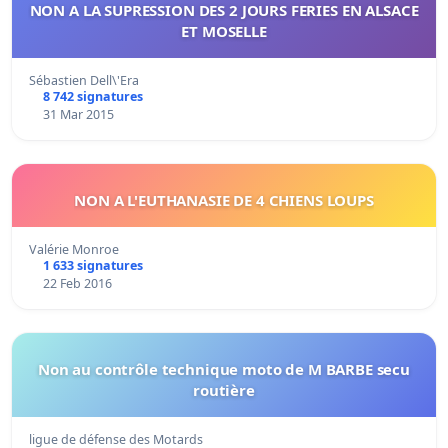
NON A LA SUPRESSION DES 2 JOURS FERIES EN ALSACE
ET MOSELLE
Sébastien Dell\'Era
8 742 signatures
31 Mar 2015
NON A L'EUTHANASIE DE 4 CHIENS LOUPS
Valérie Monroe
1 633 signatures
22 Feb 2016
Non au contrôle technique moto de M BARBE secu
routière
ligue de défense des Motards