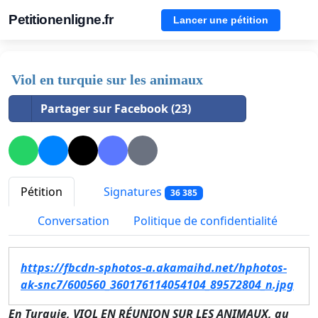
Petitionenligne.fr
Lancer une pétition
Viol en turquie sur les animaux
Partager sur Facebook (23)
Pétition
Signatures
36 385
Conversation
Politique de confidentialité
https://fbcdn-sphotos-a.akamaihd.net/hphotos-
ak-snc7/600560_360176114054104_89572804_n.jpg
En Turquie, VIOL EN RÉUNION SUR LES ANIMAUX, au