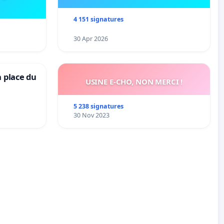
4 151 signatures
30 Apr 2026
a place du
USINE E-CHO, NON MERCI !
5 238 signatures
30 Nov 2023