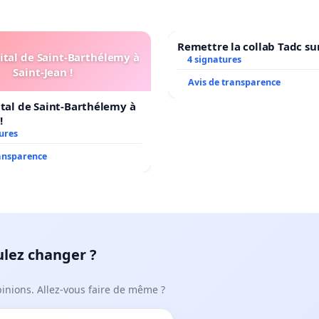
Remettre la collab Tadc su
ital de Saint-Barthélemy à
4 signatures
Saint-Jean !
Avis de transparence
ital de Saint-Barthélemy à
!
ures
ransparence
ulez changer ?
pinions. Allez-vous faire de même ?