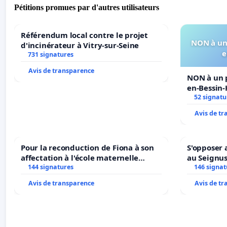
Pétitions promues par d'autres utilisateurs
Référendum local contre le projet
NON à un 
d'incinérateur à Vitry-sur-Seine
e
731 signatures
Avis de transparence
NON à un p
en-Bessin
52 signatu
Avis de t
Pour la reconduction de Fiona à son
S'opposer 
affectation à l'école maternelle
au Seignu
LAMARTINE auprès de Léo N. en
144 signatures
146 signat
2026/2027
Avis de transparence
Avis de t