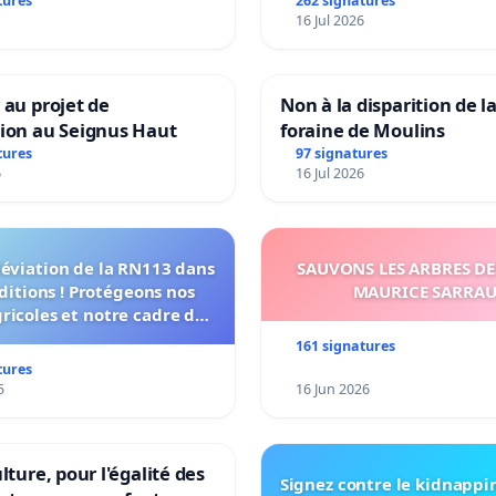
grêle du 15 juillet 2026 
tures
262 signatures
16 Jul 2026
et ses alentours
 au projet de
Non à la disparition de la
tion au Seignus Haut
foraine de Moulins
tures
97 signatures
6
16 Jul 2026
déviation de la RN113 dans
SAUVONS LES ARBRES DE
ditions ! Protégeons nos
MAURICE SARRA
gricoles et notre cadre de
vie !
161 signatures
tures
5
16 Jun 2026
lture, pour l'égalité des
Signez contre le kidnappi