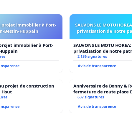
projet immobilier à Port-
SAUVONS LE MOTU HOREA:
n-Bessin-Huppain
privatisation de notre p
rojet immobilier à Port-
SAUVONS LE MOTU HOREA: 
-Huppain
privatisation de notre pat
res
2 136 signatures
ransparence
Avis de transparence
au projet de construction
Anniversaire de Bonny & R
s Haut
fermeture de route place
ures
637 signatures
ransparence
Avis de transparence