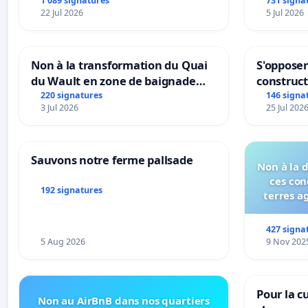
1 089 signatures
731 signa
22 Jul 2026
5 Jul 2026
Non à la transformation du Quai
S'opposer
du Wault en zone de baignade
construc
urbaine
220 signatures
146 signa
3 Jul 2026
25 Jul 202
Sauvons notre ferme pallsade
Non à la 
ces con
192 signatures
terres a
427 signa
5 Aug 2026
9 Nov 202
Pour la cu
Non au AirBnB dans nos quartiers