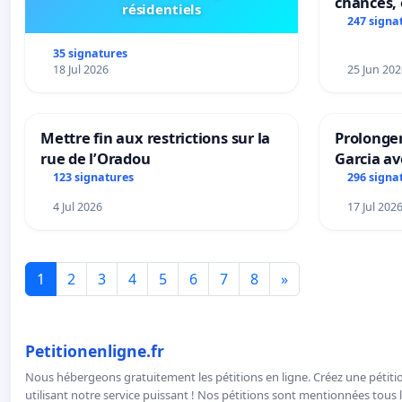
chances, 
résidentiels
247 signa
35 signatures
18 Jul 2026
25 Jun 202
Mettre fin aux restrictions sur la
Prolonger
rue de l’Oradou
Garcia av
123 signatures
296 signa
4 Jul 2026
17 Jul 202
1
2
3
4
5
6
7
8
»
Petitionenligne.fr
Nous hébergeons gratuitement les pétitions en ligne. Créez une pétitio
utilisant notre service puissant ! Nos pétitions sont mentionnées tous l