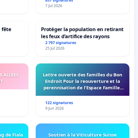
à Aubenas
Maya M
637 signatures
7 Jul 2026
 fête
Protéger la population en retirant
les feux d’artifice des rayons
2 797 signatures
25 Jul 2026
S ALLÉES
Lettre ouverte des familles du Bon
UT
Endroit Pour la reouverture et la
perennisation de l’Espace Familles
du Bon Endroit a Tours 37000
122 signatures
9 Jun 2026
ng de Fiala
Soutien à la Viticulture Suisse