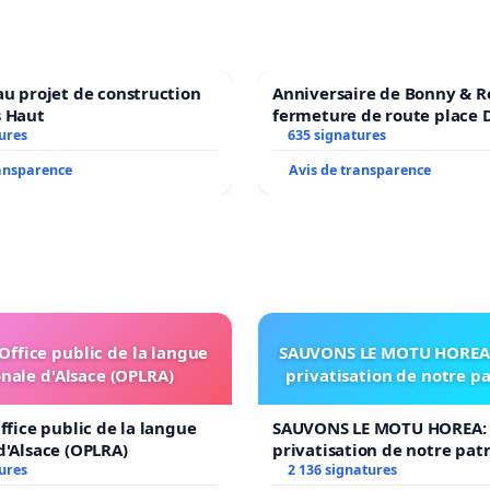
au projet de construction
Anniversaire de Bonny & R
s Haut
fermeture de route place
ures
635 signatures
ransparence
Avis de transparence
'Office public de la langue
SAUVONS LE MOTU HOREA:
nale d'Alsace (OPLRA)
privatisation de notre p
ffice public de la langue
SAUVONS LE MOTU HOREA: 
d'Alsace (OPLRA)
privatisation de notre pat
ures
2 136 signatures