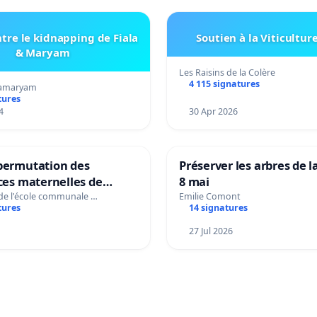
tre le kidnapping de Fiala
Soutien à la Viticultur
& Maryam
Les Raisins de la Colère
4 115 signatures
amaryam
tures
4
30 Apr 2026
 permutation des
Préserver les arbres de l
ices maternelles de
8 mai
 et Laplaigne !
 de l'école communale …
Emilie Comont
tures
14 signatures
s la stabilité de nos
27 Jul 2026