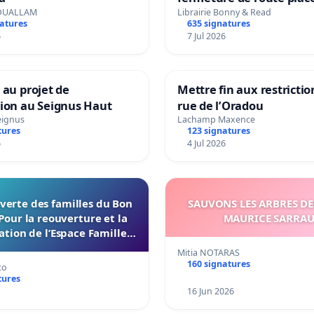
Maya M
OUALLAM
Librairie Bonny & Read
natures
635 signatures
6
7 Jul 2026
 au projet de
Mettre fin aux restrictio
tion au Seignus Haut
rue de l’Oradou
eignus
Lachamp Maxence
tures
123 signatures
6
4 Jul 2026
verte des familles du Bon
SAUVONS LES ARBRES DE
Pour la reouverture et la
MAURICE SARRA
ation de l’Espace Familles
 Endroit a Tours 37000
Mitia NOTARAS
160 signatures
co
tures
16 Jun 2026