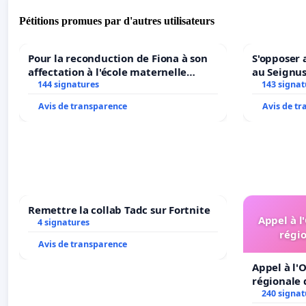
Pétitions promues par d'autres utilisateurs
Pour la reconduction de Fiona à son
S'opposer 
affectation à l'école maternelle
au Seignu
LAMARTINE auprès de Léo N. en
144 signatures
143 signat
2026/2027
Avis de transparence
Avis de t
Remettre la collab Tadc sur Fortnite
Appel à l
4 signatures
régio
Avis de transparence
Appel à l'O
régionale 
240 signat