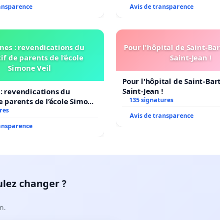
ransparence
Avis de transparence
nes : revendications du
Pour l'hôpital de Saint-B
if de parents de l’école
Saint-Jean !
Simone Veil
Pour l'hôpital de Saint-Ba
Saint-Jean !
: revendications du
135 signatures
de parents de l’école Simone
res
Avis de transparence
ransparence
ulez changer ?
n.