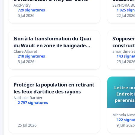
Acid-Vitry
SEPHORA B
729 signatures
1 025 sig
5 Jul 2026
22 Jul 202
Non à la transformation du Quai
S'opposer
du Wault en zone de baignade
construc
urbaine
Claire Albaret
amandine S
218 signatures
143 signa
3 Jul 2026
25 Jul 202
Protéger la population en retirant
Lettre ou
les feux d’artifice des rayons
Endroit 
Nathalie Barbier
perennis
2 797 signatures
du Bon
Michela Nes
122 signa
25 Jul 2026
9 Jun 2026