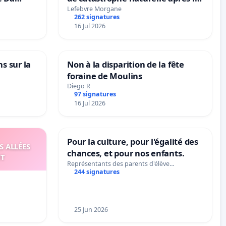
grêle du 15 juillet 2026 à Aubenas
Lefebvre Morgane
262 signatures
et ses alentours
16 Jul 2026
ns sur la
Non à la disparition de la fête
foraine de Moulins
Diego R
97 signatures
16 Jul 2026
Pour la culture, pour l'égalité des
S ALLÉES
chances, et pour nos enfants.
UT
Représentants des parents d'élève…
244 signatures
25 Jun 2026