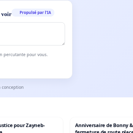
Propulsé par l’IA
 voir
on percutante pour vous.
a conception
ustice pour Zayneb-
Anniversaire de Bonny &
a
fermeture de route plac