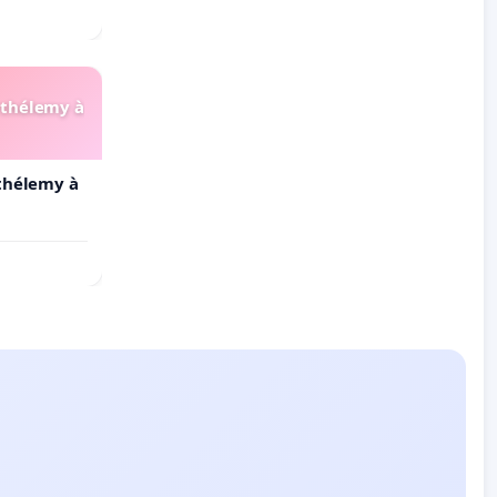
arthélemy à
rthélemy à