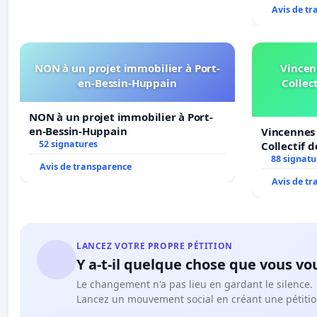
Avis de t
NON à un projet immobilier à Port-
Vincen
en-Bessin-Huppain
Collect
NON à un projet immobilier à Port-
en-Bessin-Huppain
Vincennes 
52 signatures
Collectif 
Veil
88 signatu
Avis de transparence
Avis de t
LANCEZ VOTRE PROPRE PÉTITION
Y a-t-il quelque chose que vous vo
Le changement n'a pas lieu en gardant le silence.
Lancez un mouvement social en créant une pétitio