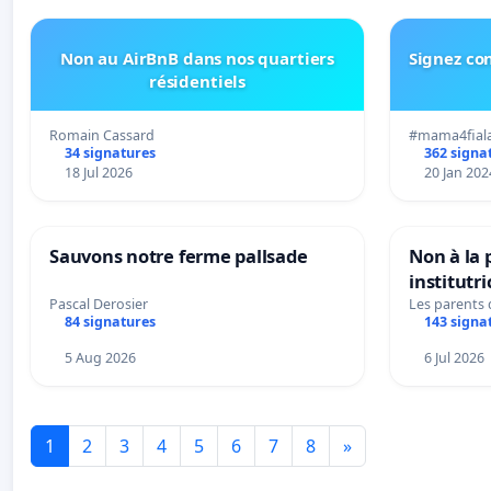
Non au AirBnB dans nos quartiers
Signez con
résidentiels
Romain Cassard
#mama4fial
34 signatures
362 signa
18 Jul 2026
20 Jan 202
Sauvons notre ferme pallsade
Non à la
institutr
Bléharies
Pascal Derosier
Les parents
84 signatures
143 signa
Préservon
enfants.
5 Aug 2026
6 Jul 2026
1
2
3
4
5
6
7
8
»