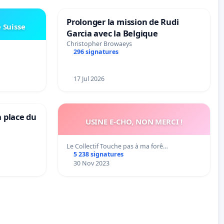
Prolonger la mission de Rudi
e Suisse
Garcia avec la Belgique
Christopher Browaeys
296 signatures
17 Jul 2026
a place du
USINE E-CHO, NON MERCI !
Le Collectif Touche pas à ma forê…
5 238 signatures
30 Nov 2023