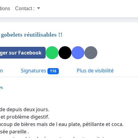
itions
Contact :
gobelets réutilisables !!
ger sur Facebook
on
Signatures
Plus de visibilité
116
es
ade depuis deux jours.
 et problème digestif.
oup de bières mais de l eau plate, pétillante et coca.
ée pareille .