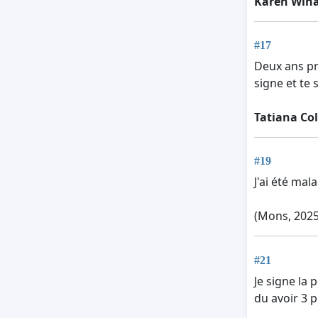
Karen Win
#17
Deux ans pr
signe et te 
Tatiana C
#19
J'ai été ma
(Mons, 2025
#21
Je signe la 
du avoir 3 