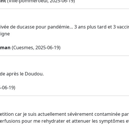
ant
(Ville-pommeroeul, 2025-06-19)
ivée de ducasse pour pandémie… 3 ans plus tard et 3 vaccins
signe
olman
(Cuesmes, 2025-06-19)
lade après le Doudou.
-06-19)
petition car je suis actuellement sévèrement contaminée par un
perfusions pour me rehydrater et attenuer les symptômes et 