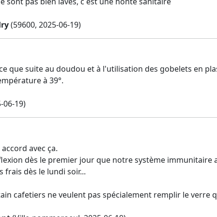
e sont pas bien lavés, c est une honte sanitaire
ry
(59600, 2025-06-19)
rce que suite au doudou et à l'utilisation des gobelets en p
température à 39°.
-06-19)
d accord avec ça.
 réflexion dès le premier jour que notre système immunitaire av
es frais dès le lundi soir...
ain cafetiers ne veulent pas spécialement remplir le verre qu