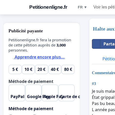
Petitionenligne.fr
Voir les pét
FR ▼
Halte aux 
Publicité payante
Petitionenligne.fr fera la promotion
Parta
de cette pétition auprès de
3,000
personnes.
Apprendre encore plus...
Pétiti
5 €
10 €
20 €
40 €
80 €
Commentair
Méthode de paiement
#3
Je suis mal
PayPal
Google Pay
Apple Pay
Carte de crédit
État grippal
Pas bu beauc
Méthode de paiement
L année pass