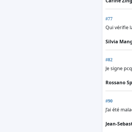
Carine Zing
#77
Qui vérifie l
Silvia Man
#82
Je signe pcq
Rossano Sp
#90
J’ai été mal
Jean-Sebas