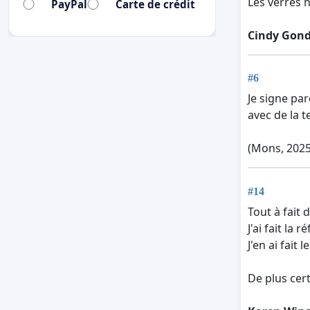
Les verres n
PayPal
Carte de crédit
Cindy Gond
#6
Je signe pa
avec de la 
(Mons, 2025
#14
Tout à fait 
J'ai fait la
J'en ai fait l
De plus cert