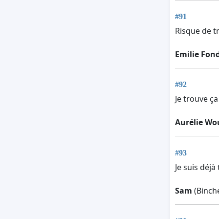
#91
Risque de t
Emilie Fon
#92
Je trouve ç
Aurélie Wo
#93
Je suis déj
Sam
(Binche