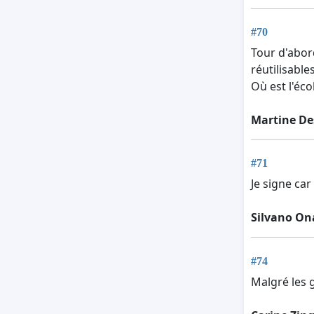
#70
Tour d'abor
réutilisable
Où est l'éco
Martine De
#71
Je signe ca
Silvano On
#74
Malgré les g