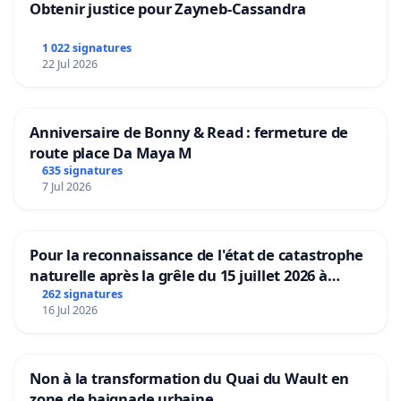
Obtenir justice pour Zayneb-Cassandra
1 022 signatures
22 Jul 2026
Anniversaire de Bonny & Read : fermeture de
route place Da Maya M
635 signatures
7 Jul 2026
Pour la reconnaissance de l'état de catastrophe
naturelle après la grêle du 15 juillet 2026 à
Aubenas et ses alentours
262 signatures
16 Jul 2026
Non à la transformation du Quai du Wault en
zone de baignade urbaine