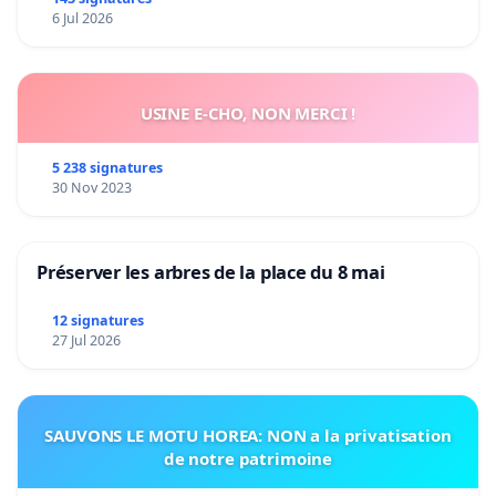
Préservons la stabilité de nos enfants.
6 Jul 2026
USINE E-CHO, NON MERCI !
5 238 signatures
30 Nov 2023
Préserver les arbres de la place du 8 mai
12 signatures
27 Jul 2026
SAUVONS LE MOTU HOREA: NON a la privatisation
de notre patrimoine