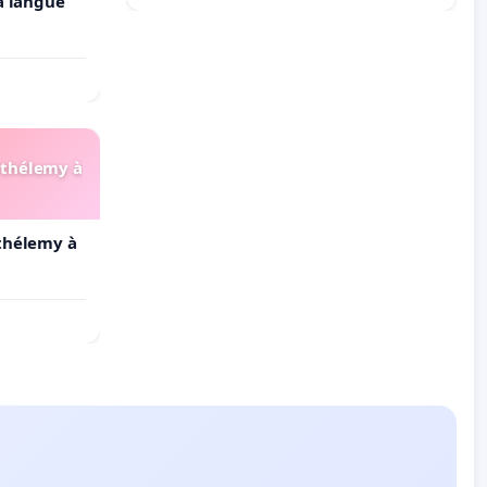
la langue
arthélemy à
rthélemy à