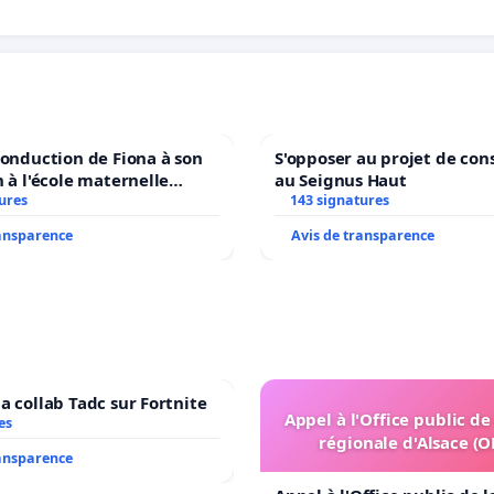
conduction de Fiona à son
S'opposer au projet de con
n à l'école maternelle
au Seignus Haut
 auprès de Léo N. en
ures
143 signatures
ransparence
Avis de transparence
a collab Tadc sur Fortnite
Appel à l'Office public de
es
régionale d'Alsace (
ransparence