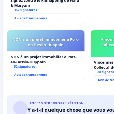
Signez contre le kidnapping de Fiala
& Maryam
362 signatures
Avis de transparence
NON à un projet immobilier à Port-
Vincen
en-Bessin-Huppain
Collect
NON à un projet immobilier à Port-
en-Bessin-Huppain
Vincennes 
52 signatures
Collectif 
Veil
88 signatu
Avis de transparence
Avis de t
LANCEZ VOTRE PROPRE PÉTITION
Y a-t-il quelque chose que vous vo