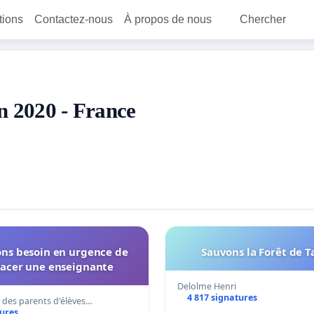
itions
Contactez-nous
À propos de nous
Chercher
en 2020 - France
ns besoin en urgence de
Sauvons la Forêt de T
acer une enseignante
Delolme Henri
4 817 signatures
 des parents d'élèves…
tures