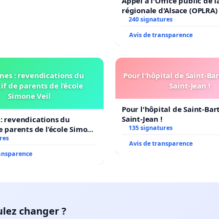
Appel à l'Office public de 
régionale d'Alsace (OPLRA)
240 signatures
Avis de transparence
nes : revendications du
Pour l'hôpital de Saint-B
if de parents de l’école
Saint-Jean !
Simone Veil
Pour l'hôpital de Saint-Ba
Saint-Jean !
: revendications du
135 signatures
de parents de l’école Simone
res
Avis de transparence
ransparence
ulez changer ?