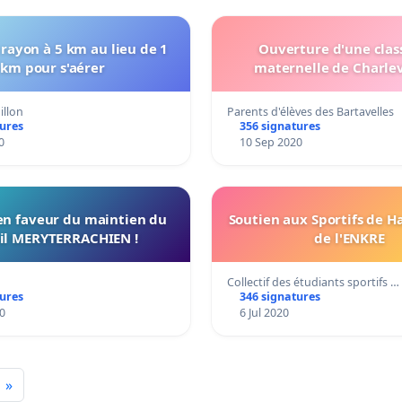
e rayon à 5 km au lieu de 1
Ouverture d'une class
km pour s'aérer
maternelle de Charlev
illon
Parents d'élèves des Bartavelles
tures
356 signatures
0
10 Sep 2020
 en faveur du maintien du
Soutien aux Sportifs de H
il MERYTERRACHIEN !
de l'ENKRE
Collectif des étudiants sportifs …
tures
346 signatures
0
6 Jul 2020
»