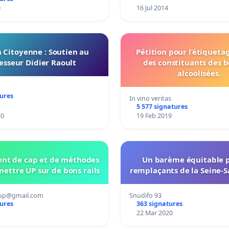
0
16 Jul 2014
n Citoyenne : Soutien au
Pétition pour l’étiquetag
esseur Didier Raoult
des constituants des b
alcoolisées.
tures
In vino veritas
5 577 signatures
20
19 Feb 2019
t de cap et de méthodes
Un barème équitable p
mettre UP sur de bons rails
remplaçants de la Seine-S
.up@gmail.com
Snudifo 93
tures
363 signatures
22 Mar 2020