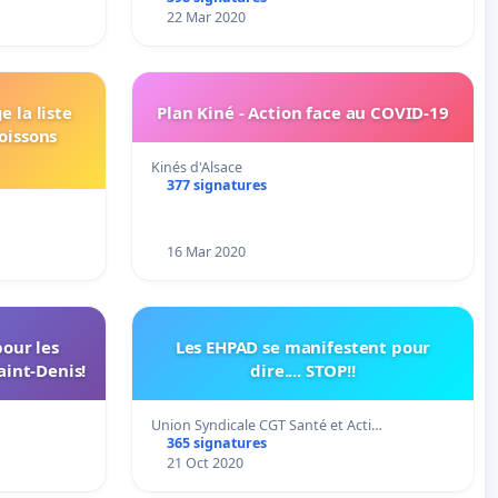
22 Mar 2020
e la liste
Plan Kiné - Action face au COVID-19
oissons
Kinés d'Alsace
377 signatures
16 Mar 2020
our les
Les EHPAD se manifestent pour
aint-Denis!
dire.... STOP!!
Union Syndicale CGT Santé et Acti…
365 signatures
21 Oct 2020