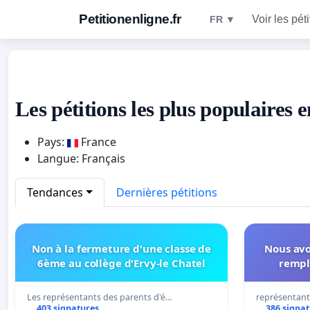
Petitionenligne.fr
Voir les pét
FR ▼
Les pétitions les plus populaires 
Pays:
France
Langue: Français
Tendances
Dernières pétitions
Non à la fermeture d'une classe de
Nous avo
6ème au collège d'Ervy-le Chatel
rempl
Les représentants des parents d'é…
représentant
403 signatures
386 signa