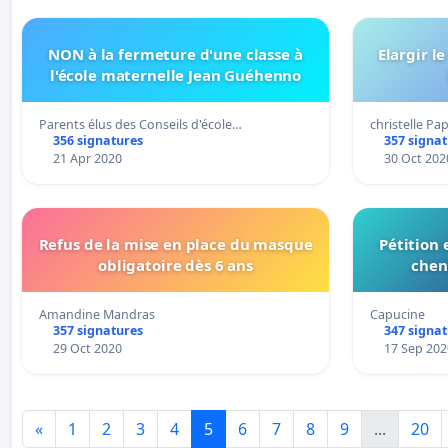
NON à la fermeture d'une classe à
Elargir l
l'école maternelle Jean Guéhenno
Parents élus des Conseils d'école…
christelle Pap
356 signatures
357 signa
21 Apr 2020
30 Oct 202
Refus de la mise en place du masque
Pétition
obligatoire dès 6 ans
chen
Amandine Mandras
Capucine
357 signatures
347 signa
29 Oct 2020
17 Sep 202
«
1
2
3
4
5
6
7
8
9
...
20