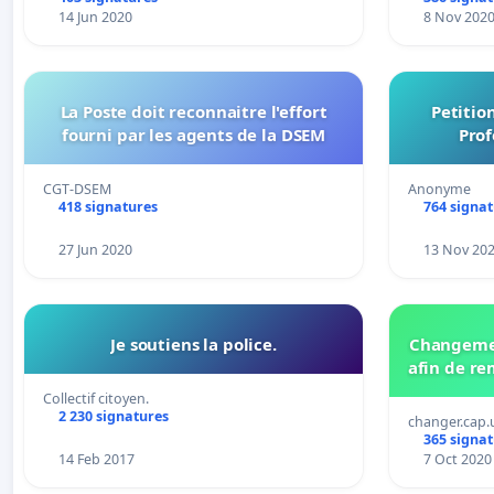
14 Jun 2020
8 Nov 202
La Poste doit reconnaitre l'effort
Petitio
fourni par les agents de la DSEM
Prof
CGT-DSEM
Anonyme
418 signatures
764 signa
27 Jun 2020
13 Nov 20
Je soutiens la police.
Changemen
afin de re
Collectif citoyen.
2 230 signatures
changer.cap
365 signa
14 Feb 2017
7 Oct 2020