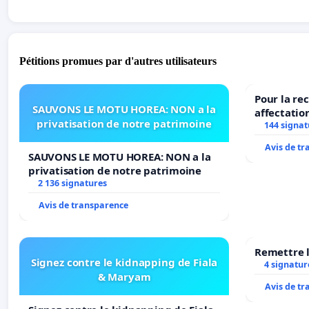
Pétitions promues par d'autres utilisateurs
Pour la re
SAUVONS LE MOTU HOREA: NON a la
affectatio
privatisation de notre patrimoine
LAMARTINE
144 signat
2026/2027
Avis de t
SAUVONS LE MOTU HOREA: NON a la
privatisation de notre patrimoine
2 136 signatures
Avis de transparence
Remettre l
Signez contre le kidnapping de Fiala
4 signatur
& Maryam
Avis de t