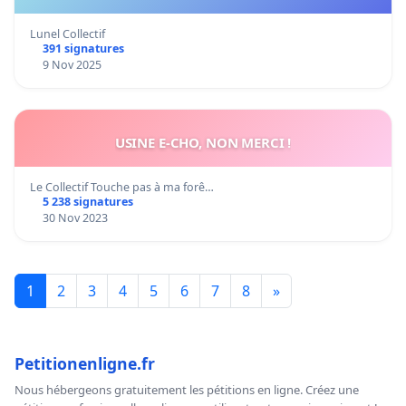
Lunel Collectif
391 signatures
9 Nov 2025
USINE E-CHO, NON MERCI !
Le Collectif Touche pas à ma forê…
5 238 signatures
30 Nov 2023
1
2
3
4
5
6
7
8
»
Petitionenligne.fr
Nous hébergeons gratuitement les pétitions en ligne. Créez une