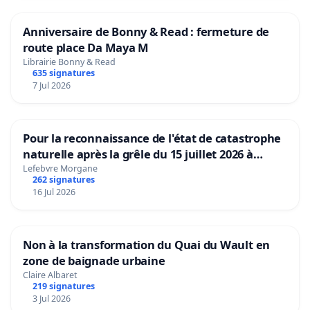
Anniversaire de Bonny & Read : fermeture de
route place Da Maya M
Librairie Bonny & Read
635 signatures
7 Jul 2026
Pour la reconnaissance de l'état de catastrophe
naturelle après la grêle du 15 juillet 2026 à
Aubenas et ses alentours
Lefebvre Morgane
262 signatures
16 Jul 2026
Non à la transformation du Quai du Wault en
zone de baignade urbaine
Claire Albaret
219 signatures
3 Jul 2026