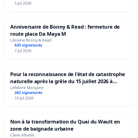
5 Jul 2026
Anniversaire de Bonny & Read : fermeture de
route place Da Maya M
Librairie Bonny & Read
635 signatures
7 Jul 2026
Pour la reconnaissance de l'état de catastrophe
naturelle après la grêle du 15 juillet 2026 à
Aubenas et ses alentours
Lefebvre Morgane
262 signatures
16 Jul 2026
Non à la transformation du Quai du Wault en
zone de baignade urbaine
Claire Albaret