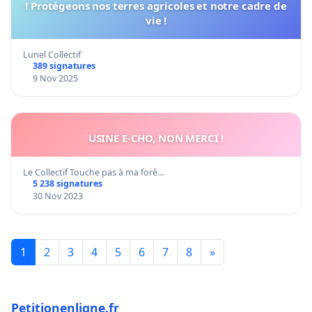
! Protégeons nos terres agricoles et notre cadre de
vie !
Lunel Collectif
389 signatures
9 Nov 2025
USINE E-CHO, NON MERCI !
Le Collectif Touche pas à ma forê…
5 238 signatures
30 Nov 2023
1
2
3
4
5
6
7
8
»
Petitionenligne.fr