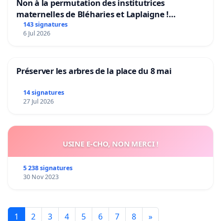
Non à la permutation des institutrices
maternelles de Bléharies et Laplaigne !
Préservons la stabilité de nos enfants.
143 signatures
6 Jul 2026
Préserver les arbres de la place du 8 mai
14 signatures
27 Jul 2026
USINE E-CHO, NON MERCI !
5 238 signatures
30 Nov 2023
1
2
3
4
5
6
7
8
»