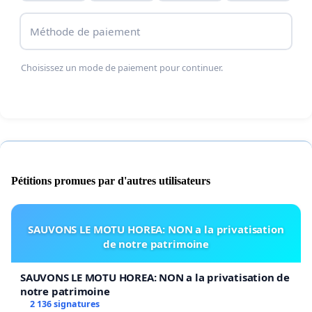
formation) pour réduire la récidive.
Méthode de paiement
Prioriser l’accès au logement social et aux
aides pour les victimes
(relogement, aides au
Choisissez un mode de paiement pour continuer.
loyer, accompagnement parental) afin d’éviter
l’errance et la séparation des enfants.
Mettre en place un protocole national de
coordination
entre services sociaux, forces de
l’ordre, magistrature et bailleurs pour garantir
Pétitions promues par d'autres utilisateurs
l’exécution effective des mesures de protection
et d’éviction
SAUVONS LE MOTU HOREA: NON a la privatisation
de notre patrimoine
SAUVONS LE MOTU HOREA: NON a la privatisation de
notre patrimoine
2 136 signatures