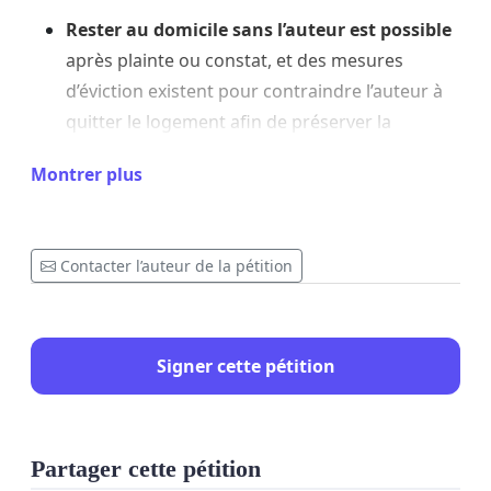
Rester au domicile sans l’auteur est possible
après plainte ou constat, et des mesures
d’éviction existent pour contraindre l’auteur à
quitter le logement afin de préserver la
sécurité de la victime.
Montrer plus
Des questions parlementaires montrent que la
mise en œuvre effective de ces évictions et leur
suivi restent un enjeu public et administratif à
Contacter l’auteur de la pétition
améliorer.
Il est également nécessaire d’articuler l’éviction
Signer cette pétition
avec des solutions d’hébergement et de suivi
pour l’auteur afin de réduire le risque de
récidive et de permettre une prise en charge
adaptée (psychologique, sociale, judiciaire).
Partager cette pétition