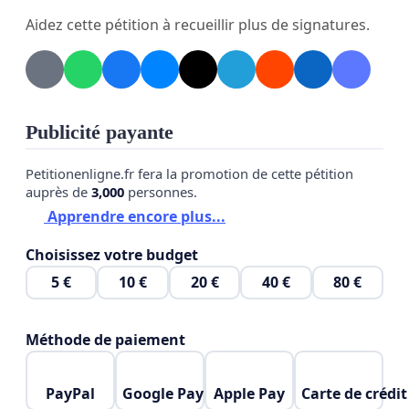
Nos demandes
Aidez cette pétition à recueillir plus de signatures.
Garantir le maintien dans le logement de la
victime
dès le dépôt de plainte ou sur
ordonnance de protection, avec mesures
d’accompagnement social et financier
Publicité payante
immédiates.
Petitionenligne.fr fera la promotion de cette pétition
Rendre systématique l’éviction de l’auteur du
auprès de
3,000
personnes.
domicile
lorsque la sécurité de la victime est
Apprendre encore plus...
engagée, avec application rapide des décisions
Choisissez votre budget
judiciaires et coordination
5 €
10 €
20 €
40 €
80 €
police/justice/logement.
Créer et financer des centres d’hébergement
Méthode de paiement
spécialisés pour auteurs de violences
, offrant
un hébergement temporaire sécurisé et un
PayPal
Google Pay
Apple Pay
Carte de crédit
parcours de suivi (évaluation, thérapie,