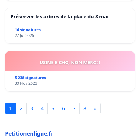
Préserver les arbres de la place du 8 mai
14 signatures
27 Jul 2026
USINE E-CHO, NON MERCI !
5 238 signatures
30 Nov 2023
1
2
3
4
5
6
7
8
»
Petitionenligne.fr