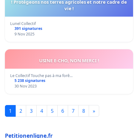
! Protégeons nos terres agricoles et notre cadre de
vie !
Lunel Collectif
391 signatures
9 Nov 2025
USINE E-CHO, NON MERCI !
Le Collectif Touche pas à ma forê…
5 238 signatures
30 Nov 2023
1
2
3
4
5
6
7
8
»
Petitionenligne.fr