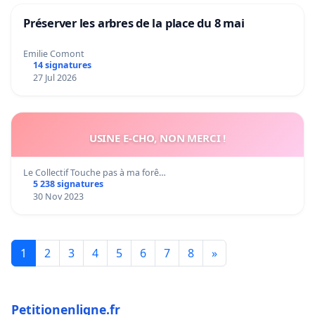
Préserver les arbres de la place du 8 mai
Emilie Comont
14 signatures
27 Jul 2026
USINE E-CHO, NON MERCI !
Le Collectif Touche pas à ma forê…
5 238 signatures
30 Nov 2023
1
2
3
4
5
6
7
8
»
Petitionenligne.fr