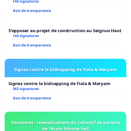
2026/2027
144 signatures
Avis de transparence
S'opposer au projet de construction au Seignus Haut
144 signatures
Avis de transparence
Signez contre le kidnapping de Fiala & Maryam
Signez contre le kidnapping de Fiala & Maryam
363 signatures
Avis de transparence
Vincennes : revendications du Collectif de parents
de l’école Simone Veil