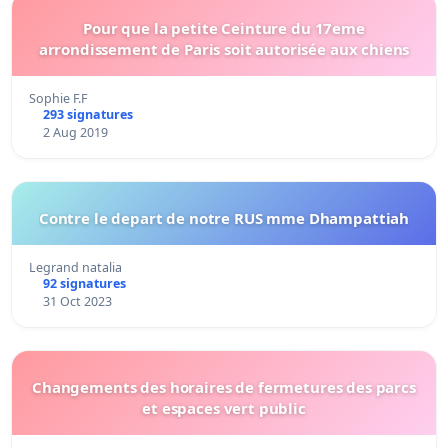
Pour que la petite Ceinture du 17eme
arrondissement de Paris soit autorisée aux chiens
Sophie F.F
293 signatures
2 Aug 2019
Contre le depart de notre RUS mme Dhampattiah
Legrand natalia
92 signatures
31 Oct 2023
Changements des horaires de fermetures des parcs
et espaces vert public