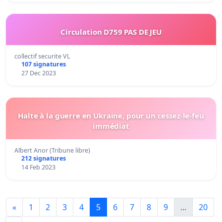
Circulation D759 PAS DE JEU
collectif securite VL
107 signatures
27 Dec 2023
Halte à la guerre en Ukraine, pour un cessez-le-feu
immédiat
Albert Anor (Tribune libre)
212 signatures
14 Feb 2023
«
1
2
3
4
5
6
7
8
9
...
20