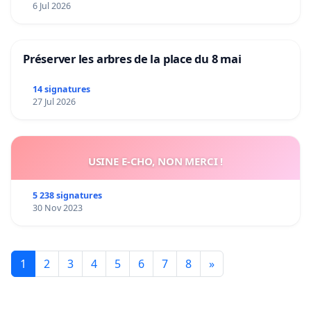
6 Jul 2026
Préserver les arbres de la place du 8 mai
14 signatures
27 Jul 2026
USINE E-CHO, NON MERCI !
5 238 signatures
30 Nov 2023
1
2
3
4
5
6
7
8
»