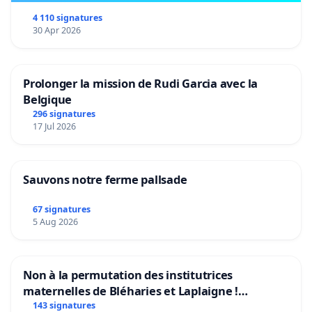
4 110 signatures
30 Apr 2026
Prolonger la mission de Rudi Garcia avec la
Belgique
296 signatures
17 Jul 2026
Sauvons notre ferme pallsade
67 signatures
5 Aug 2026
Non à la permutation des institutrices
maternelles de Bléharies et Laplaigne !
Préservons la stabilité de nos enfants.
143 signatures