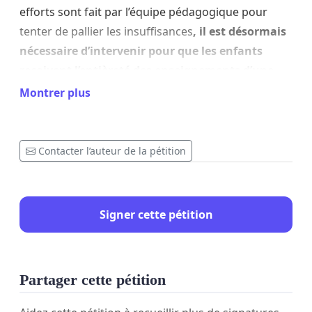
efforts sont fait par l’équipe pédagogique pour
tenter de pallier les insuffisances
, il est désormais
nécessaire d’intervenir pour que les enfants
reçoivent l’entièreté des enseignements d’une
classe de CM1 et que les autres classes ne soient
Montrer plus
pas pénalisées par l’accueil d’élèves
supplémentaires.
Contacter l’auteur de la pétition
L’association des parents d’élèves de la Butte a
alerté l’inspection académique par courrier le 26
janvier 2023
(courrier disponible sur la page
Signer cette pétition
facebook de l’association). Aucune amélioration ni
réponse ne sont venus en réponse, c’est pourquoi
nous vous soumettons aujourd’hui cette pétition.
Partager cette pétition