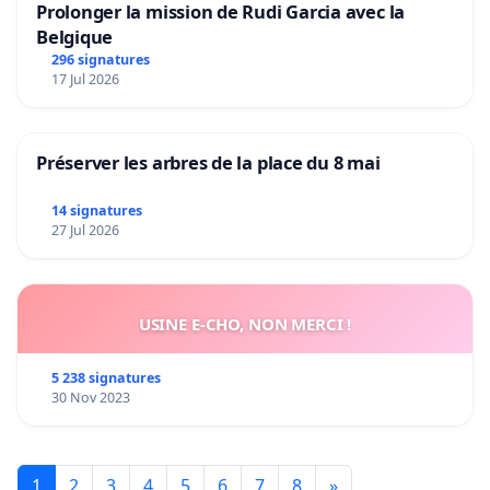
Prolonger la mission de Rudi Garcia avec la
Belgique
296 signatures
17 Jul 2026
Préserver les arbres de la place du 8 mai
14 signatures
27 Jul 2026
USINE E-CHO, NON MERCI !
5 238 signatures
30 Nov 2023
1
2
3
4
5
6
7
8
»