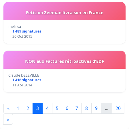
Petition Zeeman livraison en France
melissa
1 489 signatures
26 Oct 2015
NON aux Factures rétroactives d'EDF
Claude DELEVILLE
1 416 signatures
11 Apr 2014
«
1
2
3
4
5
6
7
8
9
...
20
»