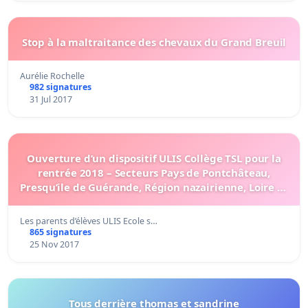
Stop à la maltraitance des chevaux du Grand Breuil
Aurélie Rochelle
982 signatures
31 Jul 2017
Ouverture d’un dispositif ULIS Collège TSL pour la
rentrée 2018 – Secteurs Pays de Pontchâteau,
Presqu’ile de Guérande, Région nazairienne, Loire et
Sillon
Les parents d’élèves ULIS Ecole s…
865 signatures
25 Nov 2017
Tous derrière thomas et sandrine