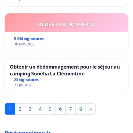
USINE E-CHO, NON MERCI !
5 238 signatures
30 Nov 2023
Obtenir un dédommagement pour le séjour au
camping Sunêlia La Clémentine
23 signatures
27 Jul 2026
1
2
3
4
5
6
7
8
»
Petitionenligne.fr