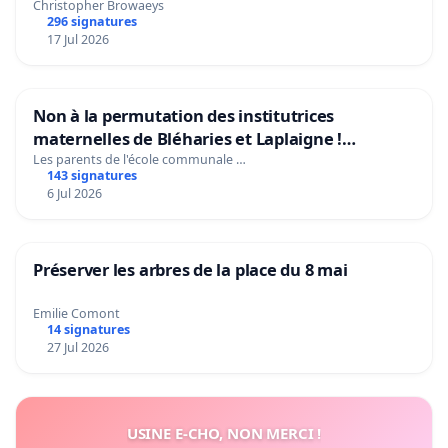
Christopher Browaeys
296 signatures
17 Jul 2026
Non à la permutation des institutrices
maternelles de Bléharies et Laplaigne !
Préservons la stabilité de nos enfants.
Les parents de l'école communale …
143 signatures
6 Jul 2026
Préserver les arbres de la place du 8 mai
Emilie Comont
14 signatures
27 Jul 2026
USINE E-CHO, NON MERCI !