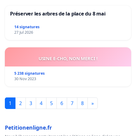
Préserver les arbres de la place du 8 mai
14 signatures
27 Jul 2026
USINE E-CHO, NON MERCI !
5 238 signatures
30 Nov 2023
1
2
3
4
5
6
7
8
»
Petitionenligne.fr