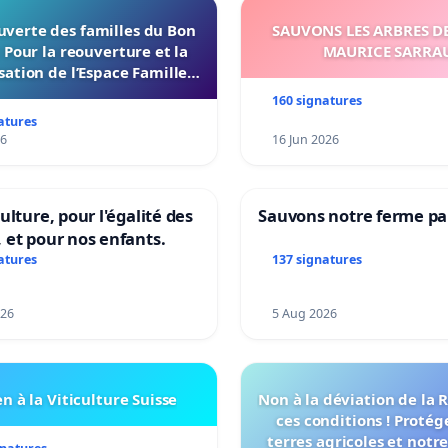
uverte des familles du Bon
SAUVONS LES ARBRES DE
 Pour la reouverture et la
MAURICE SARRA
ation de l’Espace Familles
n Endroit a Tours 37000
160 signatures
atures
26
16 Jun 2026
ulture, pour l'égalité des
Sauvons notre ferme pa
 et pour nos enfants.
atures
137 signatures
026
5 Aug 2026
n à la Viticulture Suisse
Non à la déviation de la
ces conditions ! Protég
terres agricoles et notr