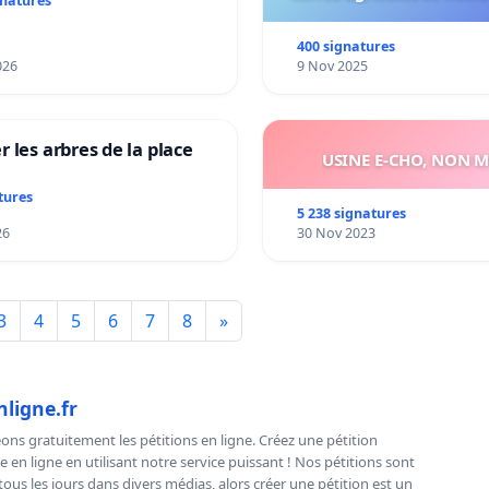
gnatures
vie !
400 signatures
026
9 Nov 2025
r les arbres de la place
USINE E-CHO, NON M
i
tures
5 238 signatures
26
30 Nov 2023
3
4
5
6
7
8
»
nligne.fr
ns gratuitement les pétitions en ligne. Créez une pétition
e en ligne en utilisant notre service puissant ! Nos pétitions sont
us les jours dans divers médias, alors créer une pétition est un