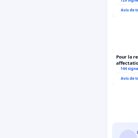
729 sign
Avis de 
Pour la r
affectati
LAMARTIN
144 sign
2026/202
Avis de 