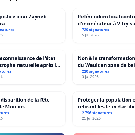
justice pour Zayneb-
Référendum local contre
ra
d'incinérateur à Vitry-s
gnatures
729 signatures
26
5 Jul 2026
reconnaissance de l'état
Non à la transformatio
trophe naturelle après la
du Wault en zone de ba
 15 juillet 2026 à Aubenas
urbaine
atures
220 signatures
26
3 Jul 2026
lentours
 disparition de la fête
Protéger la population 
de Moulins
retirant les feux d’artifi
rayons
tures
2 796 signatures
26
25 Jul 2026