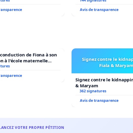
atures
144 signatures
transparence
Avis de transparence
econduction de Fiona à son
Signez contre le kidna
on à l'école maternelle
Fiala & Marya
E auprès de Léo N. en
atures
7
transparence
Signez contre le kidnappi
& Maryam
362 signatures
Avis de transparence
LANCEZ VOTRE PROPRE PÉTITION