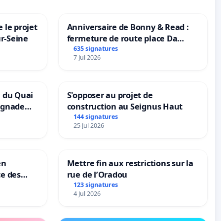
 le projet
Anniversaire de Bonny & Read :
ur-Seine
fermeture de route place Da
Maya M
635 signatures
7 Jul 2026
n du Quai
S'opposer au projet de
ignade
construction au Seignus Haut
144 signatures
25 Jul 2026
en
Mettre fin aux restrictions sur la
ce des
rue de l’Oradou
123 signatures
4 Jul 2026