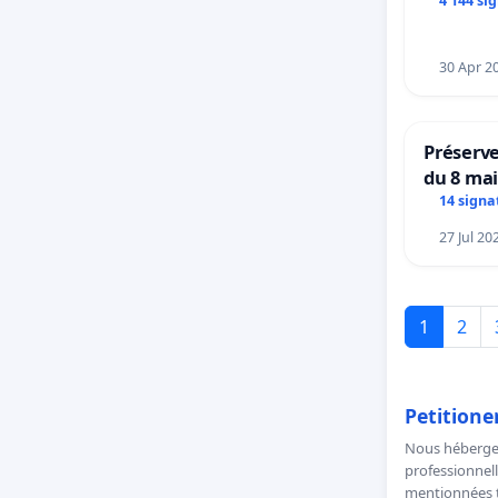
4 144 si
30 Apr 2
Préserve
du 8 ma
14 signa
27 Jul 20
1
2
Petitione
Nous hébergeo
professionnell
mentionnées to