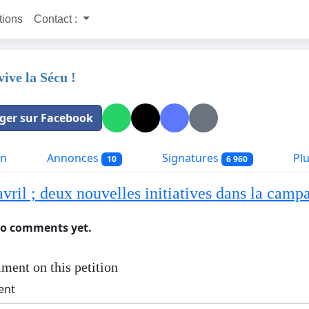
itions
Contact :
ive la Sécu !
ger sur Facebook
on
Annonces
Signatures
Plu
10
6 960
avril ; deux nouvelles initiatives dans la cam
no comments yet.
ment on this petition
ent