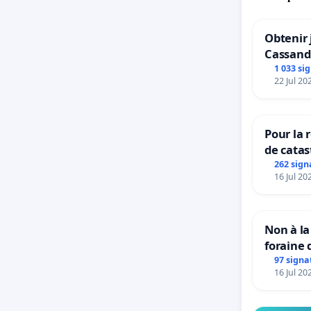
Obtenir 
Cassand
1 033 si
22 Jul 20
Pour la 
de catas
grêle du
262 sign
16 Jul 20
et ses a
Non à la
foraine 
97 signa
16 Jul 20