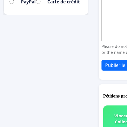
PayPal
Carte de crédit
Please do no
or the name o
Publier l
Pétitions pr
Vince
Collec