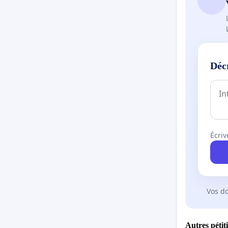
Déc
Écriv
Vos d
Autres pétit