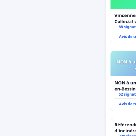
Vincennes
Collectif 
Simone Ve
88 signa
Avis de 
NON à un
NON à un 
en-Bessi
52 signa
Avis de 
Référendu
d'incinér