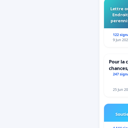
Lettre o
Endroit
perennis
du Bo
122 sign
9 Jun 20
Pour la c
chances,
247 sign
25 Jun 2
Soutie