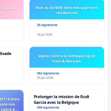
S ALLÉES
Non au AirBnB dans nos quartiers
UT
résidentiels
35 signatures
18 Jul 2026
llsade
Signez contre le kidnapping de
Fiala & Maryam
362 signatures
20 Jan 2024
Prolonger la mission de Rudi
 RN113 dans
Garcia avec la Belgique
eons nos
296 signatures
e cadre de