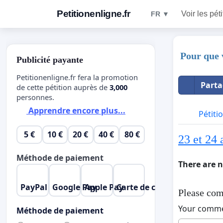
Petitionenligne.fr
Voir les pét
FR ▼
Pour que v
Publicité payante
Petitionenligne.fr fera la promotion
Parta
de cette pétition auprès de
3,000
personnes.
Apprendre encore plus...
Pétiti
5 €
10 €
20 €
40 €
80 €
23 et 24 
Méthode de paiement
There are 
PayPal
Google Pay
Apple Pay
Carte de crédit
Please com
Your comm
Méthode de paiement