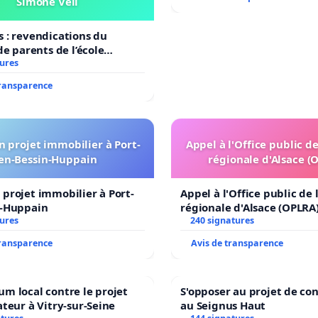
Simone Veil
 : revendications du
de parents de l’école
il
tures
transparence
 projet immobilier à Port-
Appel à l'Office public d
en-Bessin-Huppain
régionale d'Alsace (
projet immobilier à Port-
Appel à l'Office public de
n-Huppain
régionale d'Alsace (OPLRA
tures
240 signatures
transparence
Avis de transparence
m local contre le projet
S'opposer au projet de co
ateur à Vitry-sur-Seine
au Seignus Haut