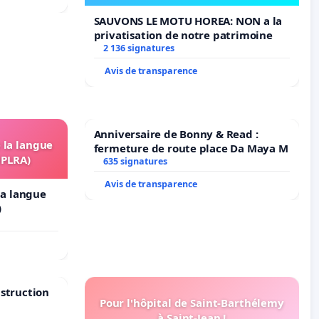
SAUVONS LE MOTU HOREA: NON a la
privatisation de notre patrimoine
2 136 signatures
Avis de transparence
Anniversaire de Bonny & Read :
e la langue
fermeture de route place Da Maya M
OPLRA)
635 signatures
Avis de transparence
 la langue
)
nstruction
Pour l'hôpital de Saint-Barthélemy
à Saint-Jean !