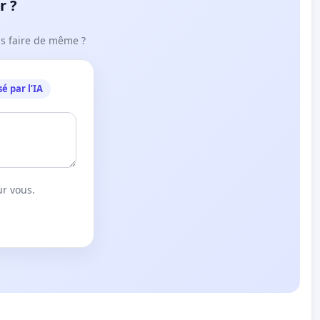
r ?
ous faire de même ?
é par l’IA
ur vous.