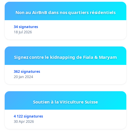
Non au AirBnB dans nos quartiers résidentiels
34 signatures
18 Jul 2026
Signez contre le kidnapping de Fiala & Maryam
362 signatures
20 Jan 2024
Soutien à la Viticulture Suisse
4 122 signatures
30 Apr 2026