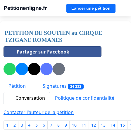
Petitionenligne.fr
Lancer une pétition
PETITION DE SOUTIEN au CIRQUE
TZIGANE ROMANES
Partager sur Facebook
Pétition
Signatures
24 232
Conversation
Politique de confidentialité
Contacter l'auteur de la pétition
1
2
3
4
5
6
7
8
9
10
11
12
13
14
15