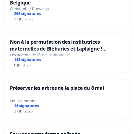
Belgique
Christopher Browaeys
296 signatures
17 Jul 2026
Non à la permutation des institutrices
maternelles de Bléharies et Laplaigne !
Préservons la stabilité de nos enfants.
Les parents de l'école communale …
143 signatures
6 Jul 2026
Préserver les arbres de la place du 8 mai
Emilie Comont
14 signatures
27 Jul 2026
Sauvons notre ferme pallsade