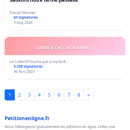
Pascal Derosier
63 signatures
5 Aug 2026
USINE E-CHO, NON MERCI !
Le Collectif Touche pas à ma forê…
5 238 signatures
30 Nov 2023
1
2
3
4
5
6
7
8
»
Petitionenligne.fr
Nous hébergeons gratuitement les pétitions en ligne. Créez une