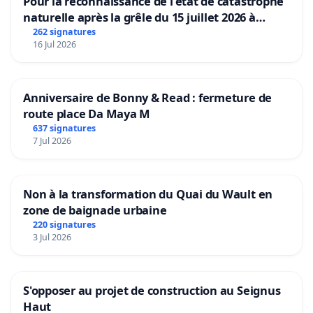
Pour la reconnaissance de l'état de catastrophe
naturelle après la grêle du 15 juillet 2026 à
Aubenas et ses alentours
262 signatures
16 Jul 2026
Anniversaire de Bonny & Read : fermeture de
route place Da Maya M
637 signatures
7 Jul 2026
Non à la transformation du Quai du Wault en
zone de baignade urbaine
220 signatures
3 Jul 2026
S'opposer au projet de construction au Seignus
Haut