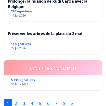
Prolonger la mission de Rudi Garcia avec la
Belgique
296 signatures
17 Jul 2026
Préserver les arbres de la place du 8 mai
14 signatures
27 Jul 2026
USINE E-CHO, NON MERCI !
5 238 signatures
30 Nov 2023
1
2
3
4
5
6
7
8
»