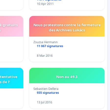
10 Apr 2011
é gratuits
Nous protestons contre la fermeture
s
des Archives Lukács
Zsuzsa Hermann
11 067 signatures
8 Mar 2016
Non au 49.3
s de l'
Sebastien Dellera
935 signatures
13 Jul 2016