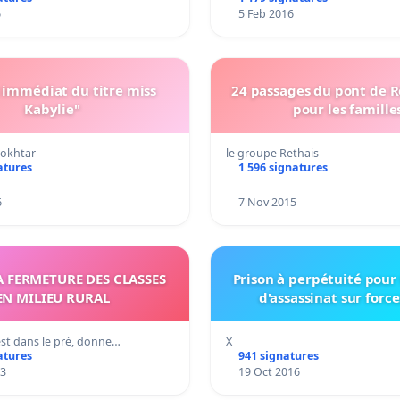
6
5 Feb 2016
t immédiat du titre miss
24 passages du pont de R
Kabylie"
pour les famille
okhtar
le groupe Rethais
atures
1 596 signatures
6
7 Nov 2015
A FERMETURE DES CLASSES
Prison à perpétuité pour tentative
EN MILIEU RURAL
d'assassinat sur force
st dans le pré, donne…
X
atures
941 signatures
13
19 Oct 2016