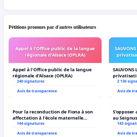
Pétitions promues par d'autres utilisateurs
Appel à l'Office public de la langue
SAUVONS 
régionale d'Alsace (OPLRA)
privatis
Appel à l'Office public de la langue
SAUVONS L
régionale d'Alsace (OPLRA)
privatisat
240 signatures
2 136 sign
Avis de transparence
Avis de t
Pour la reconduction de Fiona à son
S'opposer 
affectation à l'école maternelle
au Seignu
LAMARTINE auprès de Léo N. en
144 signatures
143 signat
2026/2027
Avis de transparence
Avis de t