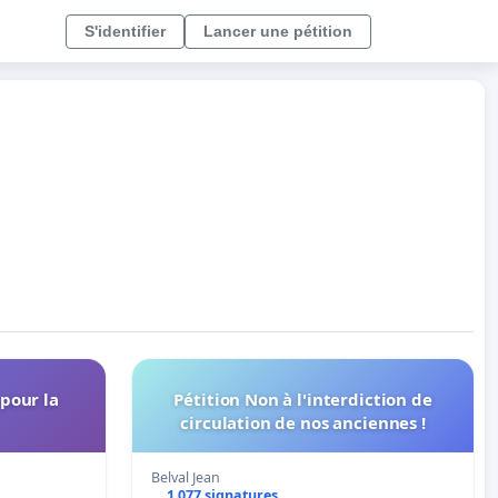
S'identifier
Lancer une pétition
 pour la
Pétition Non à l'interdiction de
circulation de nos anciennes !
Belval Jean
1 077 signatures