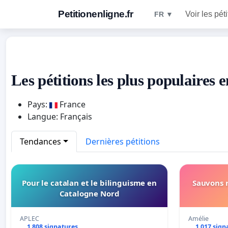
Petitionenligne.fr
Voir les pét
FR ▼
Les pétitions les plus populaires 
Pays:
France
Langue: Français
Tendances
Dernières pétitions
Pour le catalan et le bilinguisme en
Sauvons 
Catalogne Nord
APLEC
Amélie
1 808 signatures
1 017 sign