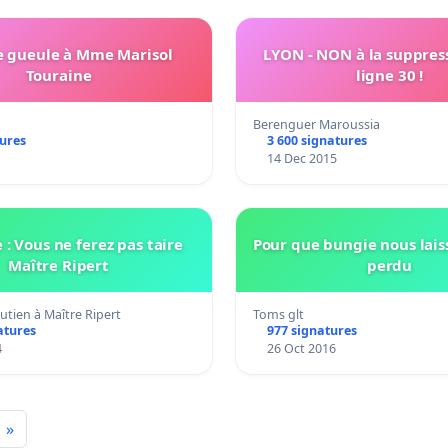
e gueule à Mme Marisol
LYON - NON à la suppress
Touraine
ligne 30 !
Berenguer Maroussia
tures
3 600 signatures
14 Dec 2015
: Vous ne ferez pas taire
Pour que bungie nous laiss
Maître Ripert
perdu
utien à Maître Ripert
Toms glt
atures
977 signatures
4
26 Oct 2016
»