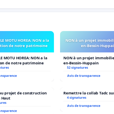
LE MOTU HOREA: NON a la
NON à un projet immobili
ation de notre patrimoine
en-Bessin-Huppa
E MOTU HOREA: NON a la
NON à un projet immobilier
ion de notre patrimoine
en-Bessin-Huppain
atures
52 signatures
ransparence
Avis de transparence
au projet de construction
Remettre la collab Tadc su
s Haut
4 signatures
ures
Avis de transparence
ransparence