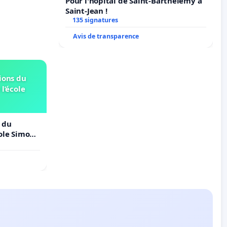
Pour l'hôpital de Saint-Barthélemy à
Saint-Jean !
135 signatures
Avis de transparence
ions du
 l’école
 du
cole Simone