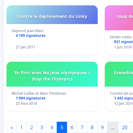
Contre le déploiement du Linky
coup d
Depond jean-Marc
4 199 signatures
kerlan nadia
921 signa
27 Jan 2011
1 Jun 2016
En finir avec les Jeux olympiques /
Grenoble 
Stop the Olympics
Michel Caillat et Marc Perelman
Comité de so
1 094 signatures
1 442 sign
25 Nov 2016
12 Jan 201
«
1
2
3
4
5
6
7
8
9
...
20