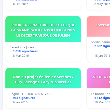
6 Feb 2016
2 May 201
POUR LA FERMETURE DISCOTHEQUE
"retrai
LA GRAND GOULE A POITIERS APRES
LE DECES TRAGIQUE DE JULIEN
nordin benm
2 682 sign
Parents de Julien
1 018 signatures
8 Mar 2016
18 Jan 201
Non au projet éolien de Serches /
STOP A L
Ciry-Salsogne / Acy /Couvrelles
Régine LE COURTOIS-NIVART
Le bonheur e
963 signatures
1 112 sign
6 Jan 2016
10 Mar 20