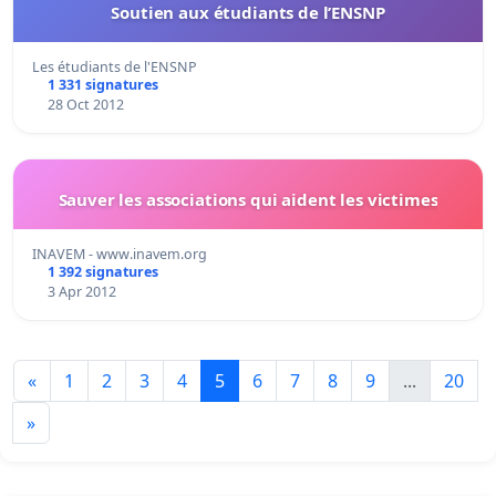
Soutien aux étudiants de l’ENSNP
Les étudiants de l'ENSNP
1 331 signatures
28 Oct 2012
Sauver les associations qui aident les victimes
INAVEM - www.inavem.org
1 392 signatures
3 Apr 2012
«
1
2
3
4
5
6
7
8
9
...
20
»