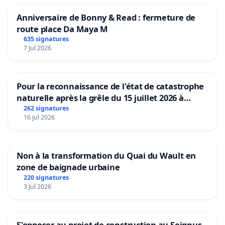
lumière » et de vidéomapping.
Anniversaire de Bonny & Read : fermeture de
route place Da Maya M
[3] Florian BESSON, Mathilde LARRÈRE, Guillaume
635 signatures
LANCEREAU, Pauline DUCRET,
Le Puy du Faux :
7 Jul 2026
enquête sur un parc qui déforme l’histoire,
Paris, Les
Arènes, 2022. On mentionnera également le
reportage
Histoire, argent, pouvoir : les vrais secrets du
Pour la reconnaissance de l'état de catastrophe
naturelle après la grêle du 15 juillet 2026 à
Puy du
Fou
diffusé dans l’émission
Complément
Aubenas et ses alentours
262 signatures
d'enquête
sur France 2 en septembre 2023.
16 Jul 2026
[4] Olivier Bierin d’Ecolo au parlement wallon et
Virginie Godet, conseillère communale Vert Ardent
Non à la transformation du Quai du Wault en
à Liège dans un texte
Un passé frelaté : Le Puy du Fou,
zone de baignade urbaine
une façon de conquérir les imaginaires
publié sur le
220 signatures
3 Jul 2026
site du Mouvement Demain fin novembre 2023.
S'opposer au projet de construction au Seignus