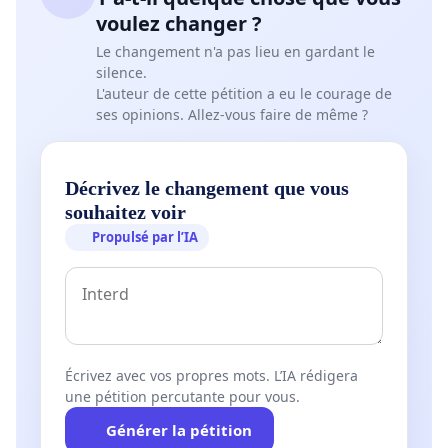
IHOES), Michael Bisschops, Benjamin Blaise
voulez changer ?
(Directeur des Territoires de la Mémoire), Francine
Le changement n'a pas lieu en gardant le
Bolle (Historienne CHSG-ULB), Cédric Boonen,
silence.
Jérôme Delnooz, Milena De Paoli, Eric Florence, Eric
L'auteur de cette pétition a eu le courage de
ses opinions. Allez-vous faire de même ?
Geerkens (professeur d’histoire ULG), Tamara
Hannay, Catherine Lanneau (professeure d’histoire
ULG), Dawinka Laureys (Historienne IHOES),
Décrivez le changement que vous
Véronique Limere (président CAL province de lIège),
souhaitez voir
Alain Marchandise (Médiéviste ULG), Catherine
Propulsé par l’IA
Maréchal, Christophe Masson (ULG), Julien Paulus,
Michel Recloux, Lionel Vanvelthem (Historien
IHOES), Viktoria Von Hoffmann (Moderniste ULG),
François Welter (Directeur du CARHOP), Micheline
Zanatta (Présidente IHOES).
Écrivez avec vos propres mots. L’IA rédigera
une pétition percutante pour vous.
Ce sont ajouté·es : - Emmanuel Debruyne, historien
Générer la pétition
(UCLouvain) - Ralph Dekoninck, historien de l’art