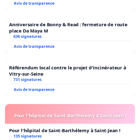
complicité objective » avec des criminels de fait …
Avis de transparence
dont en réalité ils pourraient constituer, comme
chercheurs et enseignants critiques, des cibles
Anniversaire de Bonny & Read : fermeture de route
désignées.
place Da Maya M
636 signatures
Avis de transparence
Dans une période où ne sont pas comptés pour
crimes les milliers de morts en Méditerranée
Référendum local contre le projet d'incinérateur à
victimes des politiques publiques xénophobes de
Vitry-sur-Seine
731 signatures
l’espace européen, où ne sont pas comptées pour
Avis de transparence
crimes les violences policières qui tuent ou mutilent
militants et racisés, où sont passés sous silence les
crimes coloniaux, et où les massacres de
Pour l'hôpital de Saint-Barthélemy à Saint-Jean !
populations civiles font l’objet d’un effroi sélectif
selon l’origine de leurs auteurs ; dans une période
Pour l'hôpital de Saint-Barthélemy à Saint-Jean !
où les défenseurs de l’environnement sont qualifiés
135 signatures