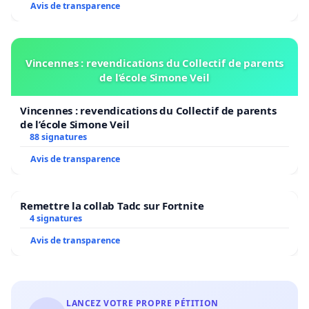
Avis de transparence
pour défendre les exigences authentiques de
l’enseignement et de la recherche. Et, plus
généralement, d’une société digne de ce nom. Pour
Vincennes : revendications du Collectif de parents
cela, nous appelons à une solidarité sans faille avec
de l’école Simone Veil
tous les chercheurs et enseignants critiques,
défenseurs d’un authentique espace de
Vincennes : revendications du Collectif de parents
de l’école Simone Veil
démocratie. Et à refuser l’impunité contre la
88 signatures
diffamation autant que contre les menaces
Avis de transparence
physiques dont ils sont l’objet.
Remettre la collab Tadc sur Fortnite
4 signatures
Avis de transparence
Premiers signataires :
LANCEZ VOTRE PROPRE PÉTITION