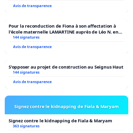
d’ « écoterroristes » et soumis à une guerre
Avis de transparence
policière et judiciaire, et où ceux qui luttent contre
des discriminations meurtrières sont taxés d’ «
Pour la reconduction de Fiona à son affectation à
islamo-gauchisme » ; dans cette période, ce sont
l'école maternelle LAMARTINE auprès de Léo N. en
précisément ceux qui s’opposent à l’impunité de
2026/2027
144 signatures
ces crimes et défendent leurs victimes, qui sont
Avis de transparence
exposés sans protection suffisante, disqualifiés et
criminalisés aussi bien par des partis haineux que
S'opposer au projet de construction au Seignus Haut
par des représentants du pouvoir et leurs chiens
144 signatures
de garde médiatiques. Doublement menacés donc :
Avis de transparence
par les réseaux du fascisme fondamentaliste et par
ceux du fascisme xénophobe ou de ceux qui en
soutiennent les positions discriminantes.
Signez contre le kidnapping de Fiala & Maryam
Signez contre le kidnapping de Fiala & Maryam
363 signatures
C’est ce double étau que nous appelons à briser,