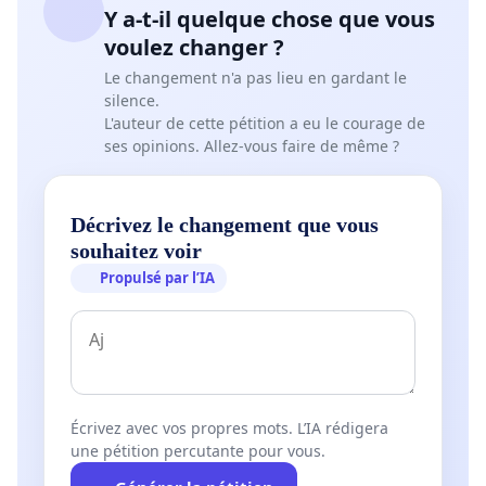
Ligue des Droits de l’Homme – Lille
Y a-t-il quelque chose que vous
voulez changer ?
Institut Convergences Migrations
Le changement n'a pas lieu en gardant le
silence.
Programme Non-Lieux de l’Exil
L'auteur de cette pétition a eu le courage de
ses opinions. Allez-vous faire de même ?
Décrivez le changement que vous
souhaitez voir
Propulsé par l’IA
Écrivez avec vos propres mots. L’IA rédigera
une pétition percutante pour vous.