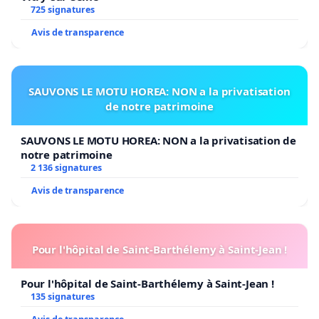
direction stable et engagée au service de nos
725 signatures
enfants. L’objectif de cette action est de défendre la
Avis de transparence
continuité de la direction de l’école, essentielle à
son équilibre et à la qualité du suivi des élèves.
SAUVONS LE MOTU HOREA: NON a la privatisation
Nous avons besoin de vous.
de notre patrimoine
Nous comptons sur votre présence et votre
SAUVONS LE MOTU HOREA: NON a la privatisation de
soutien.
notre patrimoine
2 136 signatures
Bien cordialement,
Avis de transparence
L'équipe des RPE (Représentants des parents
d'élèves) et équipe de l'APE (Association des
parents d'élèves) de Saint Martin de Londres
Pour l'hôpital de Saint-Barthélemy à Saint-Jean !
Pour l'hôpital de Saint-Barthélemy à Saint-Jean !
135 signatures