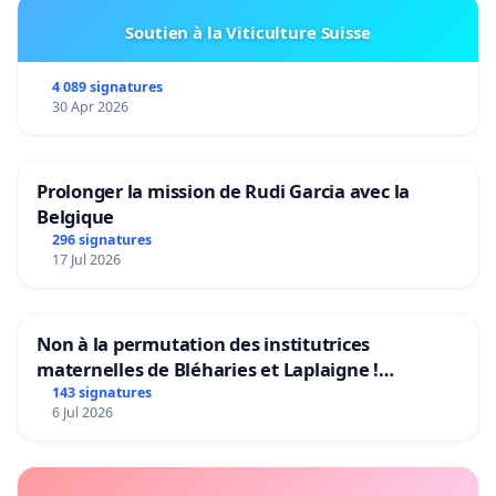
Soutien à la Viticulture Suisse
4 089 signatures
30 Apr 2026
Prolonger la mission de Rudi Garcia avec la
Belgique
296 signatures
17 Jul 2026
Non à la permutation des institutrices
maternelles de Bléharies et Laplaigne !
Préservons la stabilité de nos enfants.
143 signatures
6 Jul 2026