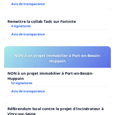
C’est pourquoi nous proposons une action de
Avis de transparence
mobilisation des parents de manière extrêmement
rapide :
Remettre la collab Tadc sur Fortnite
4 signatures
-
Nous appelons à une mobilisation jeudi à 8h30
Avis de transparence
devant l’école
Un blocage symbolique de l’entrée sera mis en
NON à un projet immobilier à Port-en-Bessin-
place avec banderoles et pancartes exprimant nos
Huppain
inquiétudes et nos demandes.
NON à un projet immobilier à Port-en-Bessin-
- Si vous avez des contacts dans les médias qui
Huppain
pourraient relayer cette information, n'hésitez pas
52 signatures
à leur transmettre.
Avis de transparence
Référendum local contre le projet d'incinérateur à
Cette action est essentielle pour défendre une
Vitry-sur-Seine