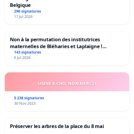
Belgique
296 signatures
17 Jul 2026
Non à la permutation des institutrices
maternelles de Bléharies et Laplaigne !
Préservons la stabilité de nos enfants.
143 signatures
6 Jul 2026
USINE E-CHO, NON MERCI !
5 238 signatures
30 Nov 2023
Préserver les arbres de la place du 8 mai