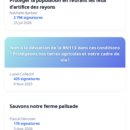
Protéger la population en retirant les feux
d’artifice des rayons
Nathalie Barbier
2 796 signatures
25 Jul 2026
Non à la déviation de la RN113 dans ces conditions
! Protégeons nos terres agricoles et notre cadre de
vie !
Lunel Collectif
425 signatures
9 Nov 2025
Sauvons notre ferme pallsade
Pascal Derosier
176 signatures
5 Aug 2026