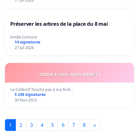
17 Jul 2026
Préserver les arbres de la place du 8 mai
Emilie Comont
14 signatures
27 Jul 2026
USINE E-CHO, NON MERCI !
Le Collectif Touche pas à ma forê…
5 238 signatures
30 Nov 2023
1
2
3
4
5
6
7
8
»