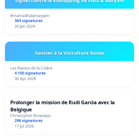
Signez contre le kidnapping de Fiala & Maryam
#mama4fialamaryam
363 signatures
20 Jan 2024
Soutien à la Viticulture Suisse
Les Raisins de la Colère
4 150 signatures
30 Apr 2026
Prolonger la mission de Rudi Garcia avec la
Belgique
Christopher Browaeys
296 signatures
17 Jul 2026