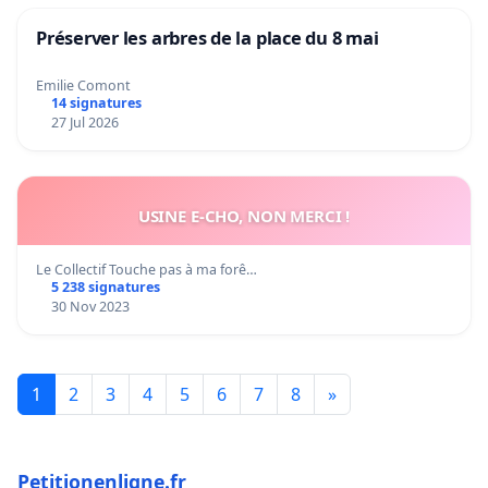
Préserver les arbres de la place du 8 mai
Emilie Comont
14 signatures
27 Jul 2026
USINE E-CHO, NON MERCI !
Le Collectif Touche pas à ma forê…
5 238 signatures
30 Nov 2023
1
2
3
4
5
6
7
8
»
Petitionenligne.fr