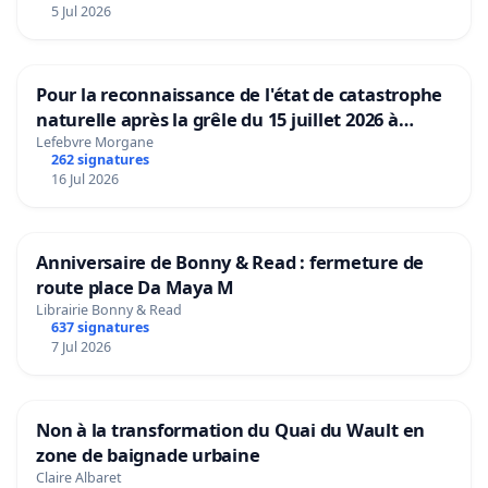
5 Jul 2026
Pour la reconnaissance de l'état de catastrophe
naturelle après la grêle du 15 juillet 2026 à
Aubenas et ses alentours
Lefebvre Morgane
262 signatures
16 Jul 2026
Anniversaire de Bonny & Read : fermeture de
route place Da Maya M
Librairie Bonny & Read
637 signatures
7 Jul 2026
Non à la transformation du Quai du Wault en
zone de baignade urbaine
Claire Albaret