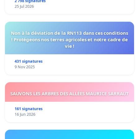
2 798 signatures
25 Jul 2026
Non à la déviation de la RN113 dans ces conditions
! Protégeons nos terres agricoles et notre cadre de
vie !
431 signatures
9 Nov 2025
SAUVONS LES ARBRES DES ALLÉES MAURICE SARRAUT
161 signatures
16 Jun 2026