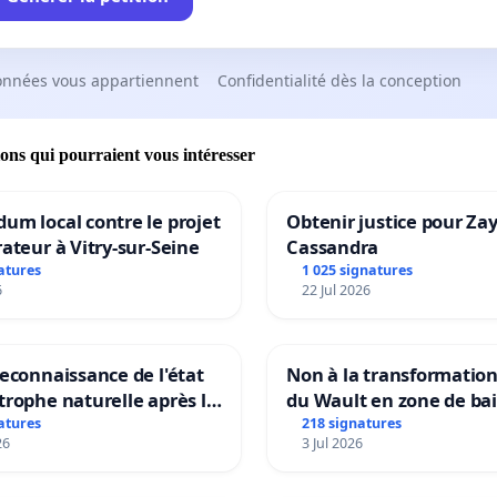
onnées vous appartiennent
Confidentialité dès la conception
ions qui pourraient vous intéresser
um local contre le projet
Obtenir justice pour Za
rateur à Vitry-sur-Seine
Cassandra
atures
1 025 signatures
6
22 Jul 2026
reconnaissance de l'état
Non à la transformatio
trophe naturelle après la
du Wault en zone de ba
 15 juillet 2026 à Aubenas
urbaine
atures
218 signatures
26
3 Jul 2026
lentours