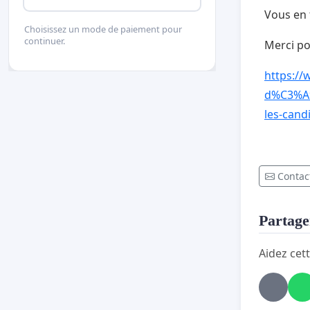
Vous en t
Choisissez un mode de paiement pour
continuer.
Merci po
https:/
d%C3%A9
les-can
Contact
Partager
Aidez cett