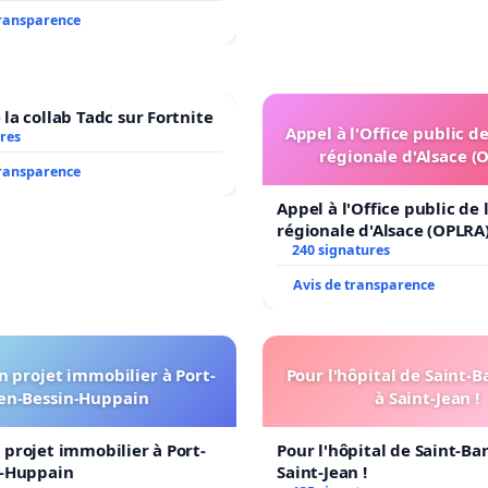
transparence
la collab Tadc sur Fortnite
Appel à l'Office public d
res
régionale d'Alsace (
transparence
Appel à l'Office public de
régionale d'Alsace (OPLRA
240 signatures
Avis de transparence
 projet immobilier à Port-
Pour l'hôpital de Saint-
en-Bessin-Huppain
à Saint-Jean !
projet immobilier à Port-
Pour l'hôpital de Saint-B
n-Huppain
Saint-Jean !