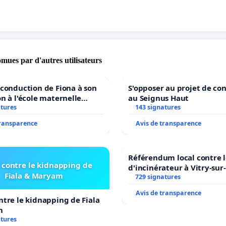
omues par d'autres utilisateurs
econduction de Fiona à son
S'opposer au projet de co
on à l'école maternelle
au Seignus Haut
E auprès de Léo N. en
atures
143 signatures
7
transparence
Avis de transparence
Référendum local contre l
 contre le kidnapping de
d'incinérateur à Vitry-sur
Fiala & Maryam
729 signatures
Avis de transparence
ntre le kidnapping de Fiala
m
atures