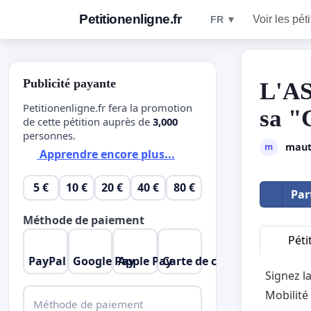
Petitionenligne.fr
Voir les pét
FR ▼
Publicité payante
L'AS
Petitionenligne.fr fera la promotion
sa "
de cette pétition auprès de
3,000
personnes.
maut
m
Apprendre encore plus...
5 €
10 €
20 €
40 €
80 €
Par
Méthode de paiement
Péti
PayPal
Google Pay
Apple Pay
Carte de crédit
Signez l
Mobilité
Méthode de paiement