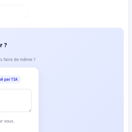
r ?
ous faire de même ?
é par l’IA
ur vous.