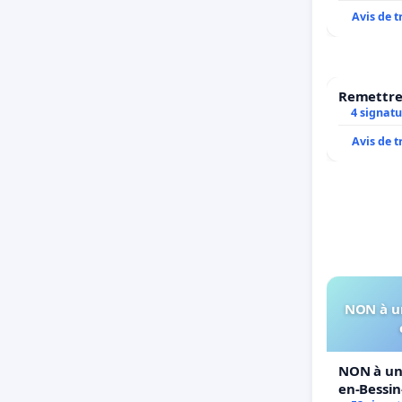
Avis de 
Remettre 
4 signatu
Avis de 
NON à un
NON à un 
en-Bessi