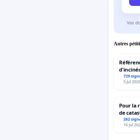
Vos d
Autres pétit
Référend
d'inciné
729 sign
5 Jul 202
Pour la 
de catas
grêle du
262 sign
16 Jul 20
et ses a