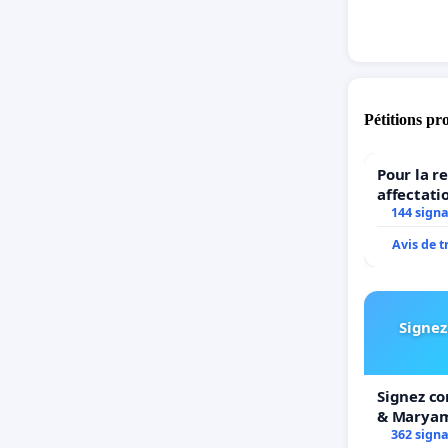
Pétitions pr
Pour la r
affectati
LAMARTIN
144 sign
2026/202
Avis de 
Signez
Signez co
& Marya
362 sign