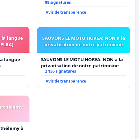
Simone Veil
88 signatures
Avis de transparence
e la langue
SAUVONS LE MOTU HOREA: NON a la
OPLRA)
privatisation de notre patrimoine
 la langue
SAUVONS LE MOTU HOREA: NON a la
)
privatisation de notre patrimoine
2 136 signatures
Avis de transparence
Barthélemy
arthélemy à