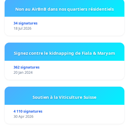
Non au AirBnB dans nos quartiers résidentiels
34 signatures
18 Jul 2026
Signez contre le kidnapping de Fiala & Maryam
362 signatures
20 Jan 2024
Soutien à la Viticulture Suisse
4 110 signatures
30 Apr 2026