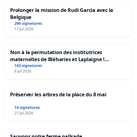
Prolonger la mission de Rudi Garcia avec la
Belgique
296 signatures
17 Jul 2026
Non à la permutation des institutrices
maternelles de Bléharies et Laplaigne !
Préservons la stabilité de nos enfants.
143 signatures
6 Jul 2026
Préserver les arbres de la place du 8 mai
14 signatures
27 Jul 2026
Sauvons notre ferme pallsade