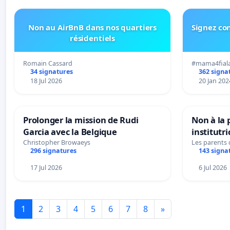
Non au AirBnB dans nos quartiers
Signez con
résidentiels
Romain Cassard
#mama4fial
34 signatures
362 signa
18 Jul 2026
20 Jan 202
Prolonger la mission de Rudi
Non à la
Garcia avec la Belgique
institutr
Bléharies
Christopher Browaeys
Les parents
296 signatures
143 signa
Préservon
enfants.
17 Jul 2026
6 Jul 2026
1
2
3
4
5
6
7
8
»