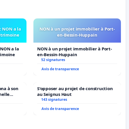
 NON a la
NON à un projet immobilier à Port-
atrimoine
en-Bessin-Huppain
NON a la
NON à un projet immobilier à Port-
rimoine
en-Bessin-Huppain
52 signatures
Avis de transparence
ona à son
S'opposer au projet de construction
nelle
au Seignus Haut
N. en
143 signatures
Avis de transparence