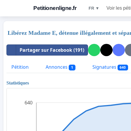
Petitionenligne.fr
Voir les pét
FR ▼
Libérez Madame E, détenue illégalement et sépar
Partager sur Facebook (191)
Pétition
Annonces
Signatures
1
640
Statistiques
640