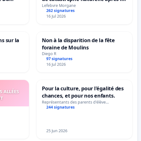
grêle du 15 juillet 2026 à Aubenas
Lefebvre Morgane
262 signatures
et ses alentours
16 Jul 2026
ns sur la
Non à la disparition de la fête
foraine de Moulins
Diego R
97 signatures
16 Jul 2026
Pour la culture, pour l'égalité des
S ALLÉES
chances, et pour nos enfants.
UT
Représentants des parents d'élève…
244 signatures
25 Jun 2026