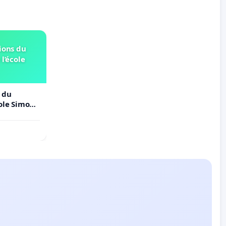
ions du
 l’école
 du
cole Simone