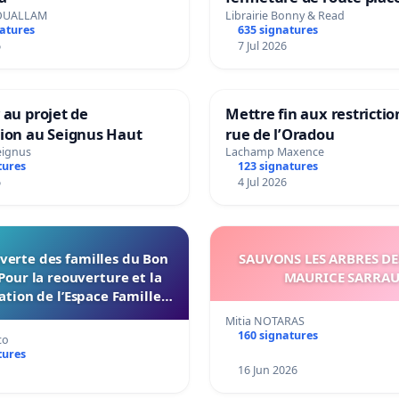
Maya M
OUALLAM
Librairie Bonny & Read
natures
635 signatures
6
7 Jul 2026
 au projet de
Mettre fin aux restrictio
tion au Seignus Haut
rue de l’Oradou
eignus
Lachamp Maxence
tures
123 signatures
6
4 Jul 2026
verte des familles du Bon
SAUVONS LES ARBRES DE
Pour la reouverture et la
MAURICE SARRA
ation de l’Espace Familles
 Endroit a Tours 37000
Mitia NOTARAS
160 signatures
co
tures
16 Jun 2026