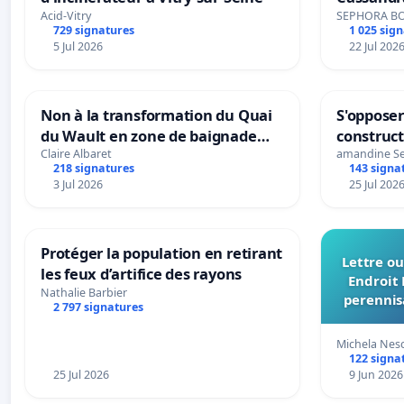
Acid-Vitry
SEPHORA B
729 signatures
1 025 sig
5 Jul 2026
22 Jul 202
Non à la transformation du Quai
S'opposer
du Wault en zone de baignade
construc
urbaine
Claire Albaret
amandine S
218 signatures
143 signa
3 Jul 2026
25 Jul 202
Protéger la population en retirant
Lettre ou
les feux d’artifice des rayons
Endroit 
Nathalie Barbier
perennis
2 797 signatures
du Bon
Michela Nes
122 signa
25 Jul 2026
9 Jun 2026