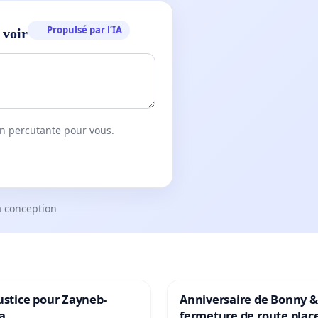
Propulsé par l’IA
 voir
on percutante pour vous.
a conception
ustice pour Zayneb-
Anniversaire de Bonny &
a
fermeture de route plac