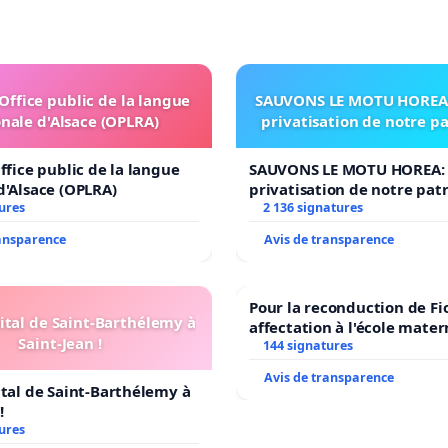
'Office public de la langue
SAUVONS LE MOTU HOREA:
nale d'Alsace (OPLRA)
privatisation de notre p
ffice public de la langue
SAUVONS LE MOTU HOREA: 
d'Alsace (OPLRA)
privatisation de notre pat
ures
2 136 signatures
ransparence
Avis de transparence
Pour la reconduction de Fi
ital de Saint-Barthélemy à
affectation à l'école mater
Saint-Jean !
LAMARTINE auprès de Léo 
144 signatures
2026/2027
Avis de transparence
ital de Saint-Barthélemy à
!
ures