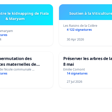
tre le kidnapping de Fiala
Soutien à la Viticultur
& Maryam
Les Raisins de la Colère
4 122 signatures
amaryam
tures
4
30 Apr 2026
 permutation des
Préserver les arbres de l
ices maternelles de
8 mai
 et Laplaigne !
 de l'école communale …
Emilie Comont
tures
14 signatures
s la stabilité de nos
27 Jul 2026