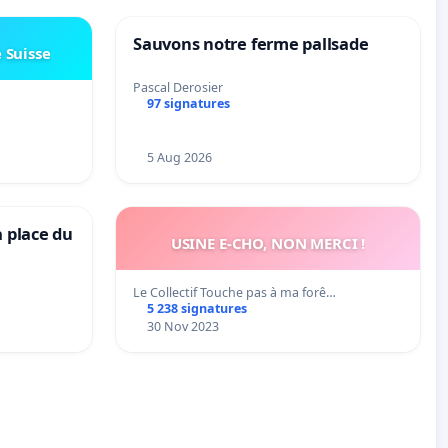
Sauvons notre ferme pallsade
e Suisse
Pascal Derosier
97 signatures
5 Aug 2026
a place du
USINE E-CHO, NON MERCI !
Le Collectif Touche pas à ma forê…
5 238 signatures
30 Nov 2023