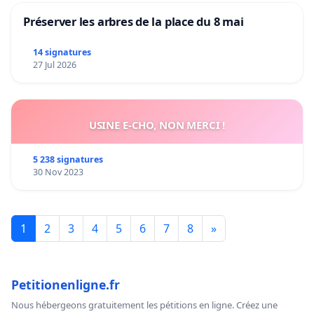
Préserver les arbres de la place du 8 mai
14 signatures
27 Jul 2026
USINE E-CHO, NON MERCI !
5 238 signatures
30 Nov 2023
1
2
3
4
5
6
7
8
»
Petitionenligne.fr
Nous hébergeons gratuitement les pétitions en ligne. Créez une