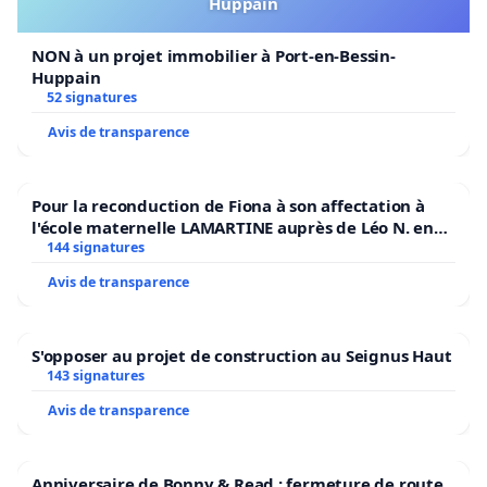
Huppain
NON à un projet immobilier à Port-en-Bessin-
Huppain
52 signatures
Avis de transparence
Pour la reconduction de Fiona à son affectation à
l'école maternelle LAMARTINE auprès de Léo N. en
2026/2027
144 signatures
Avis de transparence
S'opposer au projet de construction au Seignus Haut
143 signatures
Avis de transparence
Anniversaire de Bonny & Read : fermeture de route