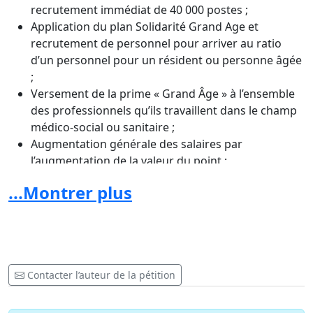
recrutement immédiat de 40 000 postes ;
Application du plan Solidarité Grand Age et
recrutement de personnel pour arriver au ratio
d’un personnel pour un résident ou personne âgée
;
Versement de la prime « Grand Âge » à l’ensemble
des professionnels qu’ils travaillent dans le champ
médico-social ou sanitaire ;
Augmentation générale des salaires par
l’augmentation de la valeur du point ;
Retrait du contre-projet de réforme de la retraite
...Montrer plus
par point ;
Maintien de la catégorie active.
Contacter l’auteur de la pétition