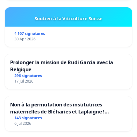
Soutien à la Viticulture Suisse
4 107 signatures
30 Apr 2026
Prolonger la mission de Rudi Garcia avec la
Belgique
296 signatures
17 Jul 2026
Non à la permutation des institutrices
maternelles de Bléharies et Laplaigne !
Préservons la stabilité de nos enfants.
143 signatures
6 Jul 2026