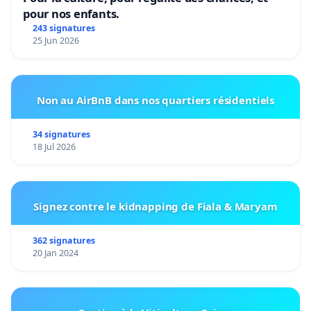
pour nos enfants.
243 signatures
25 Jun 2026
Non au AirBnB dans nos quartiers résidentiels
34 signatures
18 Jul 2026
Signez contre le kidnapping de Fiala & Maryam
362 signatures
20 Jan 2024