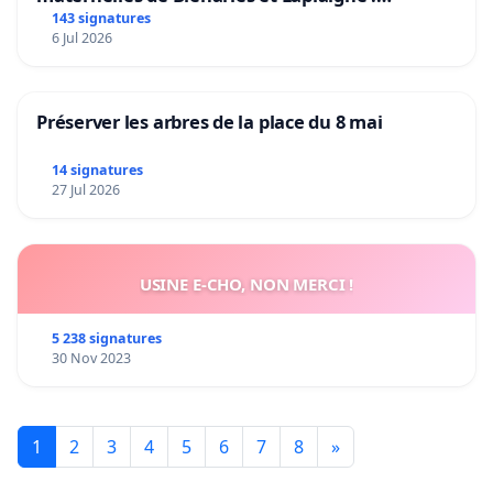
Préservons la stabilité de nos enfants.
143 signatures
6 Jul 2026
Préserver les arbres de la place du 8 mai
14 signatures
27 Jul 2026
USINE E-CHO, NON MERCI !
5 238 signatures
30 Nov 2023
1
2
3
4
5
6
7
8
»