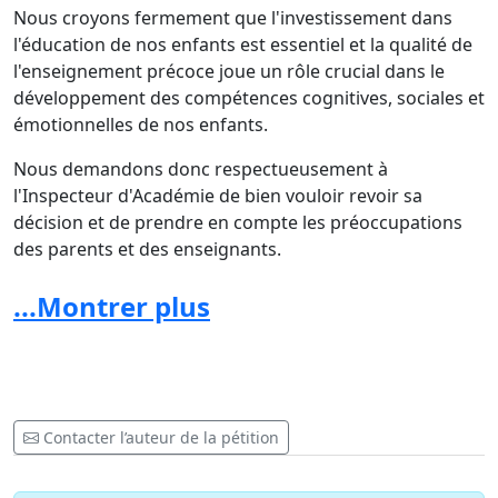
Nous croyons fermement que l'investissement dans
l'éducation de nos enfants est essentiel et la qualité de
l'enseignement précoce joue un rôle crucial dans le
développement des compétences cognitives, sociales et
émotionnelles de nos enfants.
Nous demandons donc respectueusement à
l'Inspecteur d'Académie de bien vouloir revoir sa
décision et de prendre en compte les préoccupations
des parents et des enseignants.
En signant cette pétition, nous unissons nos voix pour
...Montrer plus
défendre l'avenir de nos enfants et pour soutenir notre
école. Ensemble, nous pouvons faire la différence !
Ensemble, élevons nos voix pour dire "NON à la
FERMETURE DE CLASSE" !
Contacter l’auteur de la pétition